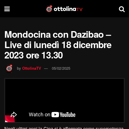
Mondocina con Dazibao –
Live di lunedì 18 dicembre
2023 ore 13.30
by
OttolinaTV
05/02/2025
Negli ultimi anni la Cina si è affermata come superpotenza