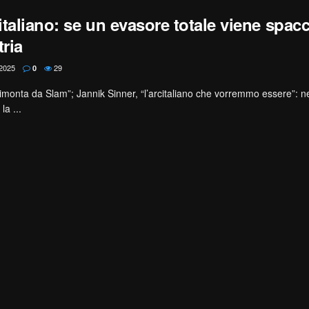
-italiano: se un evasore totale viene spacc
tria
2025
29
0
rimonta da Slam”; Jannik Sinner, “l’arcitaliano che vorremmo essere”: nei
la ...