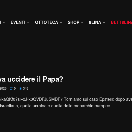
I
EVENTI
OTTOTECA
SHOP
8LINA
BETT8LIN
va uccidere il Papa?
2026
348
0
HNkaQKf0?si=xJ-k0QVDFJuSMDF7 Torniamo sul caso Epstein: dopo aver
 israeliana, quella ucraina e quella delle monarchie europee ...