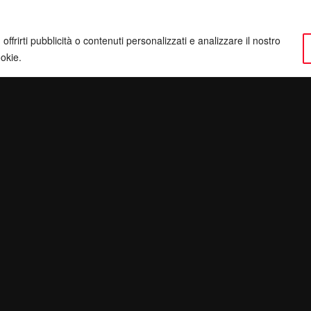
ffrirti pubblicità o contenuti personalizzati e analizzare il nostro
ookie.
ervatezza
Pec:
giulianomarrucci@pec.it
inatv.it
P. IVA: 01780540504