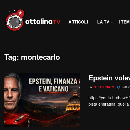
ARTICOLI
LA TV
I TEM
Tag:
montecarlo
Epstein vole
BY
07/03/
OTTOLINATV
https://youtu.be/baw
pista emiratina, quella