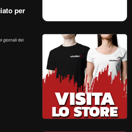
iato per
 giornali dei