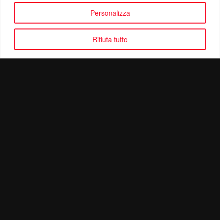
Personalizza
Rifiuta tutto
Politica di Riservatezza
Mail:
info@ottolinatv.it
Pec:
giulianomarrucci@pec.it
P. IVA: 01780540504