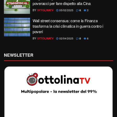
poveracci per fare dispetto alla Cina
BY
OTTOLINATV
05/02/2025
0
3
Wall street consensus: come la Finanza
trasforma la crisi climatica in guerra contro i
poveri
BY
OTTOLINATV
02/04/2025
0
6
NEWSLETTER