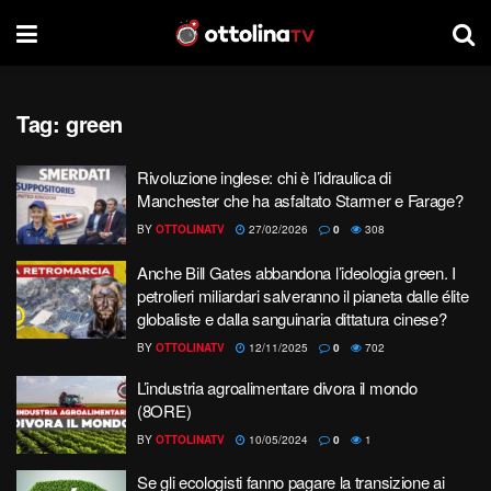
Tag:
green
Rivoluzione inglese: chi è l’idraulica di
Manchester che ha asfaltato Starmer e Farage?
BY
OTTOLINATV
27/02/2026
0
308
Anche Bill Gates abbandona l’ideologia green. I
petrolieri miliardari salveranno il pianeta dalle élite
globaliste e dalla sanguinaria dittatura cinese?
BY
OTTOLINATV
12/11/2025
0
702
L’industria agroalimentare divora il mondo
(8ORE)
BY
OTTOLINATV
10/05/2024
0
1
Se gli ecologisti fanno pagare la transizione ai