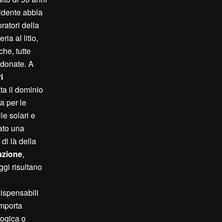
cidente abbia
ratori della
ia al litio,
he, tutte
ndonate. A
i
ta il dominio
a per le
le solari e
ato una
di là della
azione
,
ggi risultano
dispensabili
omporta
logica o