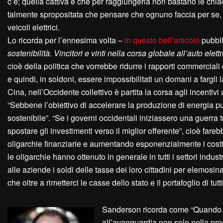
c’è; quella cattiva è che per raggiungerla non bastano le chiac
talmente spropositata che pensare che ognuno faccia per se, 
veicoli elettrici.
Lo ricorda per l’ennesima volta –
in questo bell’articolo
pubbl
sostenibilità. Vincitori e vinti nella corsa globale all’auto elettr
cioè della politica che vorrebbe ridurre i rapporti commerciali
e quindi, in soldoni, essere impossibilitati un domani a farg
Cina, nell’Occidente collettivo è partita la corsa agli incentiv
“Sebbene l’obiettivo di accelerare la produzione di energia pu
sostenibile”. “Se i governi occidentali iniziassero una guerra to
spostare gli investimenti verso il miglior offerente”, cioè fareb
oligarchie finanziarie e aumentando esponenzialmente i costi
le oligarchie hanno ottenuto in generale in tutti i settori indu
alle aziende i soldi delle tasse dei loro cittadini per elemosi
che oltre a rimetterci le casse dello stato e il portafoglio di tutti
Sanderson ricorda come “Quando si t
all’avanguardia non solo nella pro