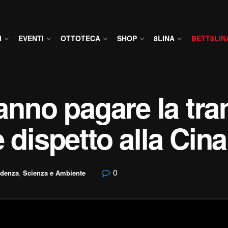
I
EVENTI
OTTOTECA
SHOP
8LINA
BETT8LIN
fanno pagare la tra
 dispetto alla Cina
0
idenza
,
Scienza e Ambiente