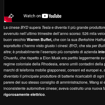
La cinese
BYD
supera
Tesla
e diventa il più grande produttore 
avvenuto nell’ultimo trimestre dell’anno scorso: 526 mila veic
buon vecchio
W
arren
B
uffet,
che con la sua
B
erkshire
H
ath
soprattutto c’hanno visto giusto i cinesi:
BYD
, che sta per
B
ui
altre; è probabilmente l’esempio più completo di azienda
int
Chuanfu, che rispetto a Elon Musk era partito leggermente sva
regime coloniale della Rhodesia, erano umili contadini della p
marchi di telefonia mobile giapponesi, coreani ed europei e, a 
diventato il principale produttore di batterie ricaricabili di ogn
parere del suo stesso consiglio di amministrazione, Wang si 
inconsistente automotive cinese; aveva costruito una nuova fabb
rigorosamente elettrico
.