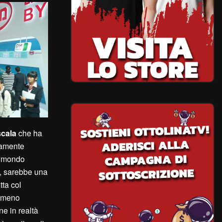
scala
che ha
etamente
l mondo
a, sarebbe una
tta col
o meno
ne in realtà