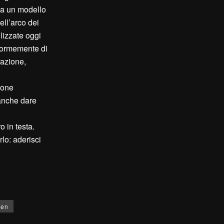
ma un modello
ell’arco dei
ilizzate oggi
enormemente di
razione,
ione
 anche dare
o in testa.
rlo: aderisci
een