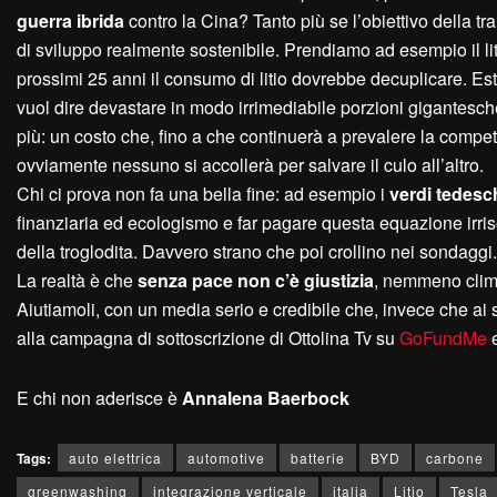
guerra ibrida
contro la Cina? Tanto più se l’obiettivo della 
di sviluppo realmente sostenibile. Prendiamo ad esempio il liti
prossimi 25 anni il consumo di litio dovrebbe decuplicare. Estr
vuol dire devastare in modo irrimediabile porzioni gigantesche
più: un costo che, fino a che continuerà a prevalere la competi
ovviamente nessuno si accollerà per salvare il culo all’altro.
Chi ci prova non fa una bella fine: ad esempio i
verdi tedesc
finanziaria ed ecologismo e far pagare questa equazione irri
della troglodita. Davvero strano che poi crollino nei sondaggi.
La realtà è che
senza pace non c’è giustizia
, nemmeno climat
Aiutiamoli, con un media serio e credibile che, invece che ai s
alla campagna di sottoscrizione di Ottolina Tv su
GoFundMe
E chi non aderisce è
A
nnalena
B
aerbock
Tags:
auto elettrica
automotive
batterie
BYD
carbone
greenwashing
integrazione verticale
italia
Litio
Tesla