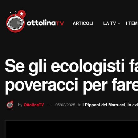
ARTICOLI
LA TV
I TEM
Se gli ecologisti 
poveracci per fare
by
OttolinaTV
05/02/2025
in
I Pipponi del Marrucci
,
In ev