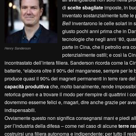
di
scelte sbagliate
imposte, in buo
inventato sostanzialmente tutte le 
Bell
inventarono le celle solari in s
giusto pochi anni prima che in Dani
tecnologie che negli anni ‘80, qua
parte in Cina, che il petrolio era 
Henry Sanderson
potenzialmente ostili; e così la Ci
incontrastato dell’intera filiera. Sanderson ricorda come la 
batterie, “elabora oltre il 90% del manganese, sempre per le ba
produce quasi il 90% dei magneti permanenti in terre rare de
capacità produttiva
che, molto banalmente, rende impossibile 
retorica green e a trovare il modo per riempire di quattrini i c
dovremmo esserne felici e, magari, dire anche grazie per aver 
indispensabili.
Ovviamente questo non significa consegnarsi mani e piedi alla
per l’industria della difesa – come nel caso di alcune
terre ra
costruirsi una filiera autonoma e indipendente; per tutto il r