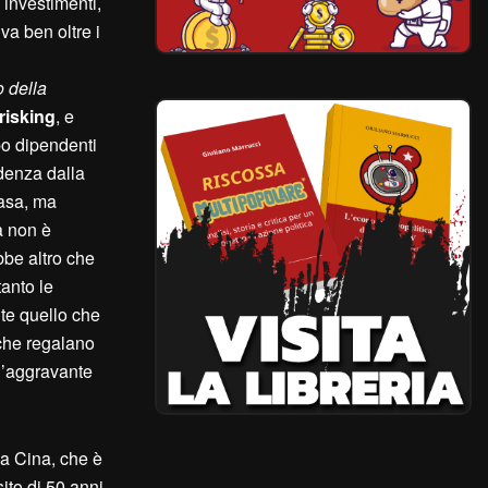
 investimenti,
a ben oltre i
o della
risking
, e
ppo dipendenti
ndenza dalla
casa, ma
à non è
ebbe altro che
tanto le
te quello che
i che regalano
 l’aggravante
la Cina, che è
ito di 50 anni