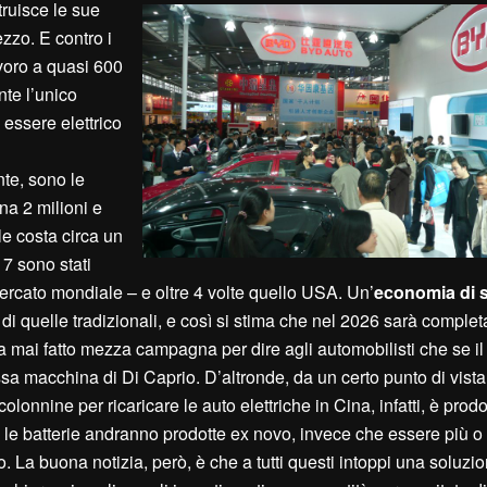
truisce le sue
zzo. E contro i
avoro a quasi 600
te l’unico
essere elettrico
te, sono le
ina 2 milioni e
e costa circa un
17 sono stati
l mercato mondiale – e oltre 4 volte quello USA. Un’
economia di 
 di quelle tradizionali, e così si stima che nel 2026 sarà compl
a mai fatto mezza campagna per dire agli automobilisti che se i
sa macchina di Di Caprio. D’altronde, da un certo punto di vist
 colonnine per ricaricare le auto elettriche in Cina, infatti, è prodo
 che le batterie andranno prodotte ex novo, invece che essere più 
. La buona notizia, però, è che a tutti questi intoppi una soluzio