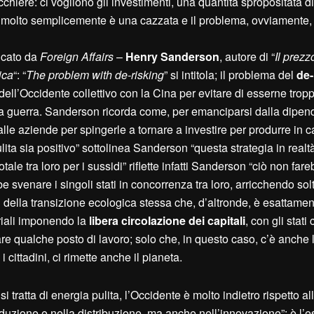
chiere: ci vogliono gli investimenti, una quantità spropositata di
molto semplicemente è una cazzata e il problema, ovviamente, v
icato da
Foreign Affairs
–
Henry Sanderson
, autore di “
Il prezz
ica
“: “
The problem with de-risking
” si intitola; il problema del
de-
 dell’Occidente collettivo con la Cina per evitare di esserne tro
li la guerra. Sanderson ricorda come, per emanciparsi dalla dipe
i alle aziende per spingerle a tornare a investire per produrre in 
lita sia positivo” sottolinea Sanderson “questa strategia in realt
tale tra loro per i sussidi” riflette infatti Sanderson “ciò non far
be svenare i singoli stati in concorrenza tra loro, arricchendo sol
 della transizione ecologica stessa che, d’altronde, è esattamen
striali imponendo la
libera circolazione dei capitali
, con gli stat
nare qualche posto di lavoro; solo che, in questo caso, c’è anche
 i cittadini, ci rimette anche il pianeta.
ratta di energia pulita, l’Occidente è molto indietro rispetto al
duzione e nella distribuzione, ma anche nell’innovazione”: è l’es