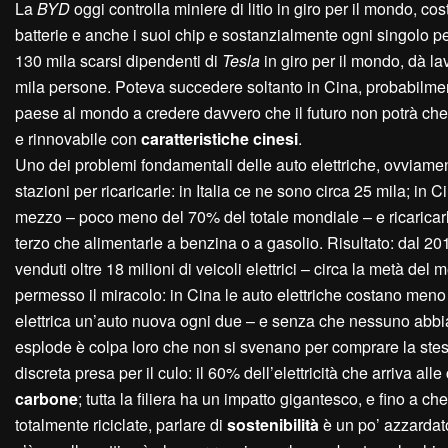
La
BYD
oggi controlla miniere di litio in giro per il mondo, cos
batterie e anche i suoi chip e sostanzialmente ogni singolo pe
130 mila scarsi dipendenti di
Tesla
in giro per il mondo, dà l
mila persone. Poteva succedere soltanto in Cina, probabilmen
paese al mondo a credere davvero che il futuro non potrà che 
e rinnovabile con
caratteristiche cinesi
.
Uno dei problemi fondamentali delle auto elettriche, ovviamen
stazioni per ricaricarle: in Italia ce ne sono circa 25 mila; in C
mezzo – poco meno del 70% del totale mondiale – e ricaricarl
terzo che alimentarle a benzina o a gasolio. Risultato: dal 20
venduti oltre 18 milioni di veicoli elettrici – circa la metà de
permesso il miracolo: in Cina le auto elettriche costano meno
elettrica un’auto nuova ogni due – e senza che nessuno abbi
esplode è colpa loro che non si svenano per comprare la stes
discreta presa per il culo: il 60% dell’elettricità che arriva alle
carbone
; tutta la filiera ha un impatto gigantesco, e fino a
totalmente riciclate, parlare di
sostenibilità
è un po’ azzardato