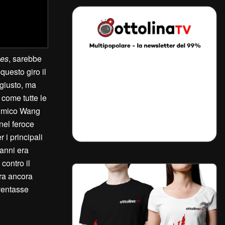
es
, sarebbe
questo giro il
 giusto, ma
 come tutte le
himico Wang
nel feroce
 i principali
 anni era
 contro il
ora ancora
iventasse