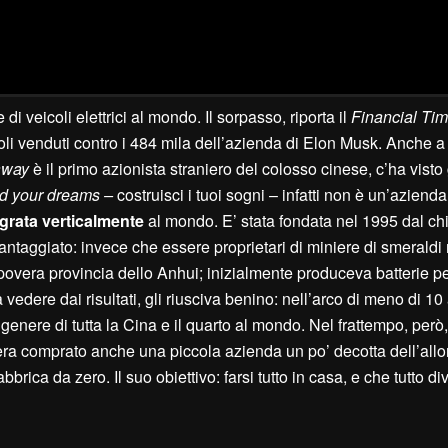
di veicoli elettrici al mondo. Il sorpasso, riporta il
F
inancial
T
im
oli venduti contro i 484 mila dell’azienda di Elon Musk. Anche a 
away
è il primo azionista straniero del colosso cinese, c’ha visto
ld your dreams –
costruisci i tuoi sogni – infatti non è un’azienda
egrata verticalmente
al mondo. E’ stata fondata nel 1995 dal c
ntaggiato: invece che essere proprietari di miniere di smeraldi 
overa provincia dello Anhui; inizialmente produceva batterie per
vedere dai risultati, gli riusciva benino: nell’arco di meno di 10
i genere di tutta la Cina e il quarto al mondo. Nel frattempo, però,
era comprato anche una piccola azienda un po’ decotta dell’all
rica da zero. Il suo obiettivo: farsi tutto in casa, e che tutto d