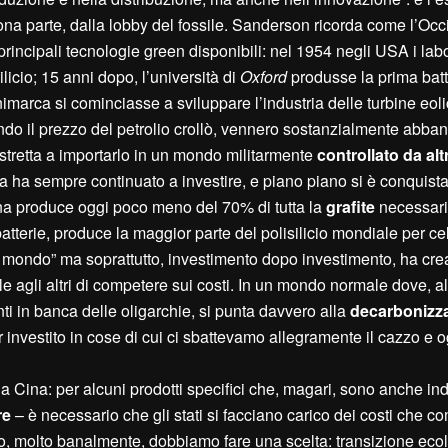
na parte, dalla lobby del fossile. Sanderson ricorda come l’Oc
principali tecnologie green disponibili: nel 1954 negli USA i labo
ilicio; 15 anni dopo, l’università di
Oxford
produsse la prima batter
marca si cominciasse a sviluppare l’industria delle turbine eolic
ndo il prezzo del petrolio crollò, vennero sostanzialmente abba
costretta a importarlo in un mondo militarmente
controllato da altr
na ha sempre continuato a investire, e piano piano si è conquista
Cina produce oggi poco meno del 70% di tutta la
grafite
necessari
tterie, produce la maggior parte del polisilicio mondiale per cel
l mondo” ma soprattutto, investimento dopo investimento, ha cre
agli altri di competere sui costi. In un mondo normale dove, al 
onti in banca delle oligarchie, si punta davvero alla
decarbonizz
investito in cose di cui ci sbattevamo allegramente il cazzo e o
 Cina: per alcuni prodotti specifici che, magari, sono anche in
re
– è necessario che gli stati si facciano carico dei costi che c
esto, molto banalmente, dobbiamo fare una scelta: transizione eco