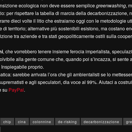
transizione ecologica non deve essere semplice
greenwashing
, 
o: per rispettare la tabella di marcia della decarbonizzazione, n
arre dieci volte il litio che estraiamo oggi con le metodologie ut
 di territorio; alternative più sostenibili esistono, ma costano 
zione tra aziende e tra stati geopoliticamente ostili sulla coope
hi
, che vorrebbero tenere insieme ferocia imperialista, speculaz
solvibile alla gente comune che, quando poi s’incazza, si sente
 Inspiegabile proprio.
ica: sarebbe arrivata l’ora che gli ambientalisti se lo mettesser
uprematisti e agli speculatori, dia voce al 99%. Aiutaci a costrui
e su
PayPal
.
chip
cina
colonnine
de-risking
decarbonizzazione
gr