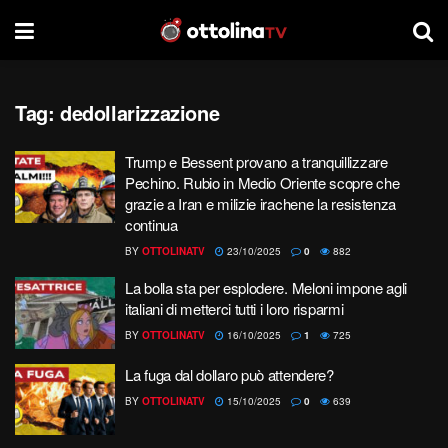
Tag:
dedollarizzazione
Trump e Bessent provano a tranquillizzare
Pechino. Rubio in Medio Oriente scopre che
grazie a Iran e milizie irachene la resistenza
continua
BY
OTTOLINATV
23/10/2025
0
882
La bolla sta per esplodere. Meloni impone agli
italiani di metterci tutti i loro risparmi
BY
OTTOLINATV
16/10/2025
1
725
La fuga dal dollaro può attendere?
BY
OTTOLINATV
15/10/2025
0
639