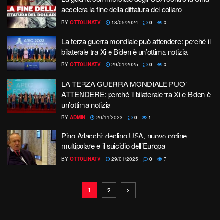
accelera la fine della dittatura del dollaro
BY
OTTOLINATV
18/05/2024
0
3
La terza guerra mondiale può attendere: perché il
bilaterale tra Xi e Biden è un’ottima notizia
BY
OTTOLINATV
29/01/2025
0
3
LA TERZA GUERRA MONDIALE PUO’
ATTENDERE: perché il bilaterale tra Xi e Biden è
un’ottima notizia
BY
ADMIN
20/11/2023
0
1
Pino Arlacchi: declino USA, nuovo ordine
multipolare e il suicidio dell’Europa
BY
OTTOLINATV
29/01/2025
0
7
1
2