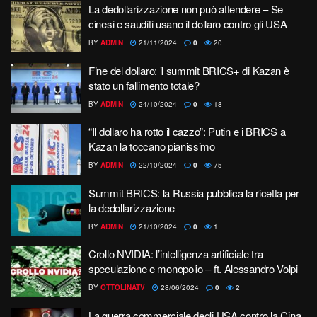
La dedollarizzazione non può attendere – Se
cinesi e sauditi usano il dollaro contro gli USA
BY
ADMIN
21/11/2024
0
20
Fine del dollaro: il summit BRICS+ di Kazan è
stato un fallimento totale?
BY
ADMIN
24/10/2024
0
18
“Il dollaro ha rotto il cazzo”: Putin e i BRICS a
Kazan la toccano pianissimo
BY
ADMIN
22/10/2024
0
75
Summit BRICS: la Russia pubblica la ricetta per
la dedollarizzazione
BY
ADMIN
21/10/2024
0
1
Crollo NVIDIA: l’intelligenza artificiale tra
speculazione e monopolio – ft. Alessandro Volpi
BY
OTTOLINATV
28/06/2024
0
2
La guerra commerciale degli USA contro la Cina