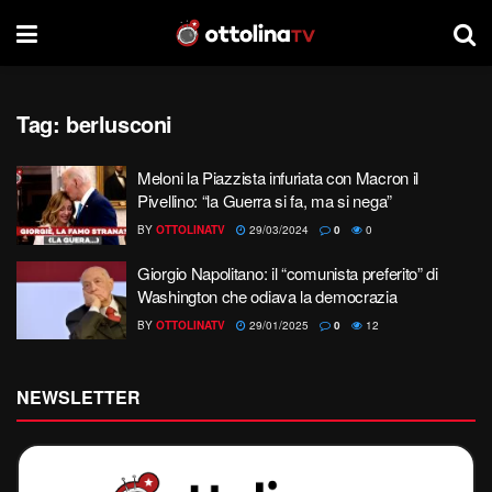
Tag:
berlusconi
Meloni la Piazzista infuriata con Macron il
Pivellino: “la Guerra si fa, ma si nega”
BY
OTTOLINATV
29/03/2024
0
0
Giorgio Napolitano: il “comunista preferito” di
Washington che odiava la democrazia
BY
OTTOLINATV
29/01/2025
0
12
NEWSLETTER