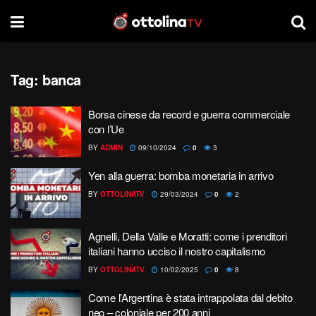
Tag:
banca
Borsa cinese da record e guerra commerciale
con l’Ue
BY
ADMIN
09/10/2024
0
3
Yen alla guerra: bomba monetaria in arrivo
BY
OTTOLINATV
29/03/2024
0
2
Agnelli, Della Valle e Moratti: come i prenditori
italiani hanno ucciso il nostro capitalismo
BY
OTTOLINATV
10/02/2025
0
8
Come l’Argentina è stata intrappolata dal debito
neo – coloniale per 200 anni