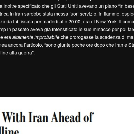
ha inoltre specificato che gli Stati Uniti avevano un piano “in bas
ettrica in Iran sarebbe stata messa fuori servizio, in fiamme, esp
za da lui fissata per martedì alle 20.00, ora di New York. Il com
ump in passato aveva già intensificato le sue minacce per poi fa
he era
altamente improbabile
che prorogasse la scadenza di mart
linea ancora l’articolo, “sono giunte poche ore dopo che Iran e Stat
fine alla guerra”.