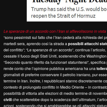
Le speranze di un accordo con l’Iran si affievoliscono in vist
“sono pessimisti sul fatto che l’Iran cederà alla richiesta del 
martedì sera, aprendo così la strada a
possibili attacchi sta
del conflitto”; “Le speranze di un accordo”, continua l’articolo,
cessate il fuoco degli Stati Uniti, sostenendo che Washingt
“Secondo quanto riferito da funzionari statunitensi”, specifica p
rende conto che l’opinione pubblica americana ha una
toller
giornalisti di preferire conservare il petrolio iraniano, pur
termine in Iran. Inoltre, i repubblicani stanno discretamente 
contesto di prolungato conflitto in Medio Oriente – in contras
possibilità di vittoria alle elezioni di medio termine di novembr
civili
che scatterebbe dopo la scadenza dell’ultimatum, l’artic
azioni, sostenendo che si arrabbierebbe se gli attacchi statu