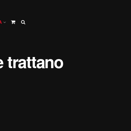
A
e trattano