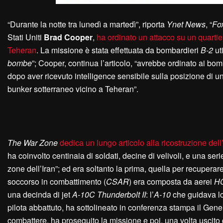
“Durante la notte tra lunedì a martedì”, riporta
Ynet News
, “
Fo
Stati Uniti
Brad Cooper
,
ha ordinato un attacco su un quartie
Teheran
. La missione è stata effettuata da bombardieri
B-2
ut
bombe
”; Cooper, continua l’articolo, “avrebbe ordinato ai bo
dopo aver ricevuto intelligence sensibile sulla posizione di 
bunker sotterraneo vicino a Teheran”.
The War Zone
dedica un lungo articolo alla ricostruzione del
ha coinvolto centinaia di soldati, decine di velivoli, e una s
zone dell’Iran”; ed era soltanto la prima, quella per recupera
soccorso in combattimento (
CSAR
) era composta da aerei
HC
una decinda di jet
A-10C Thunderbolt II
: l’
A-10
che guidava lo
pilota abbattuto, ha sottolineato in conferenza stampa il Gen
combattere, ha proseguito la missione e poi, una volta uscito da