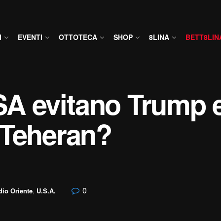
I
EVENTI
OTTOTECA
SHOP
8LINA
BETT8LIN
USA evitano Trump 
 Teheran?
0
io Oriente
,
U.S.A.