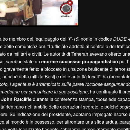
altro membro dell’equipaggio dell’
F-15
, nome in codice
DUDE 4
e delle comunicazioni. “L’ufficiale addetto al controllo del traffic
cato da militari e civili. Le autorità di Teheran avevano offerto u
iso, sarebbe stato un
enorme successo propagandistico
per l’
o gravemente ferito e bloccato in una zona brulicante di terroris
nonché della milizia Basij e delle autorità locali”, ha racconta
colo, l’agente si è arrampicato sulle pareti rocciose sanguinand
e americane per comunicare la sua posizione
, ha continuato il pre
John Ratcliffe
durante la conferenza stampa, “possiede capac
tà rientrano nell’ambito delle operazioni segrete, e poiché
segr
sapere. Su indicazione del presidente, abbiamo impiegato risors
gence al mondo è in possesso, per affrontare una sfida ardua, para
; una volta localizzato l’agente, ”abbiamo immediatamente mobili