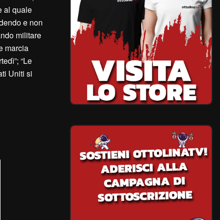
e al quale
lodendo e non
ando militare
re marcia
edì”; “Le
i Uniti si