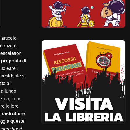
l’articolo,
adenza di
 escalation
a proposta
di
ucleare”.
 presidente si
ato ai
o a lungo
zina, in un
re le loro
frastrutture
oggia queste
sere liberi
,