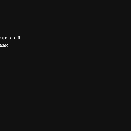
cuperare il
ombe
: