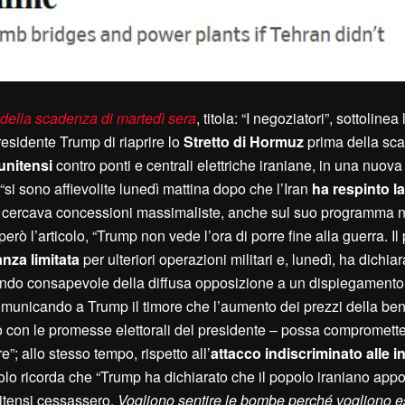
a della scadenza di martedì sera
, titola: “I negoziatori”, sottolinea 
presidente Trump di riaprire lo
Stretto di Hormuz
prima della sc
tunitensi
contro ponti e centrali elettriche iraniane, in una nuova
 “si sono affievolite lunedì mattina dopo che l’Iran
ha respinto l
on cercava concessioni massimaliste, anche sul suo programma n
erò l’articolo, “Trump non vede l’ora di porre fine alla guerra. Il
anza limitata
per ulteriori operazioni militari e, lunedì, ha dichiar
 essendo consapevole della diffusa opposizione a un dispiegament
comunicando a Trump il timore che l’aumento dei prezzi della ben
to con le promesse elettorali del presidente – possa compromette
e”; allo stesso tempo, rispetto all’
attacco indiscriminato alle in
olo ricorda che “Trump ha dichiarato che il popolo iraniano app
nitensi cessassero.
Vogliono sentire le bombe perché vogliono es