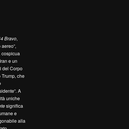
4 Bravo
,
o aereo”,
na cospicua
Iran e un
ti del Corpo
to Trump, che
o
sidente”. A
ità uniche
ete
significa
e umane e
gonabile alla
tato