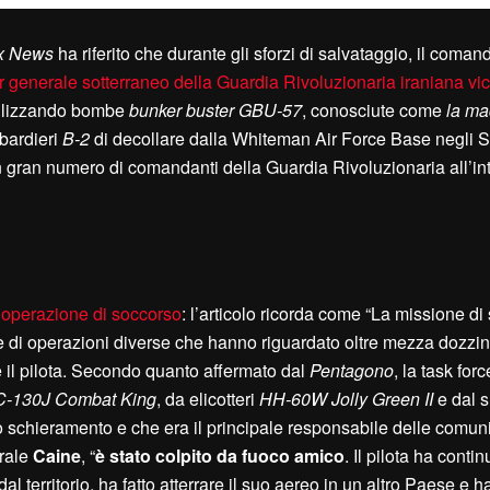
x News
ha riferito che durante gli sforzi di salvataggio, il coman
r generale sotterraneo della Guardia Rivoluzionaria iraniana vic
ilizzando bombe
bunker buster GBU-57
, conosciute come
la mad
mbardieri
B-2
di decollare dalla Whiteman Air Force Base negli St
un gran numero di comandanti della Guardia Rivoluzionaria all’in
l’operazione di soccorso
: l’articolo ricorda come “La missione di
erie di operazioni diverse che hanno riguardato oltre mezza dozzin
re il pilota. Secondo quanto affermato dal
Pentagono
, la task forc
-130J Combat King
, da elicotteri
HH-60W Jolly Green II
e dal s
 schieramento e che era il principale responsabile delle comuni
erale
Caine
, “
è stato colpito da fuoco amico
. Il pilota ha conti
l territorio, ha fatto atterrare il suo aereo in un altro Paese e ha