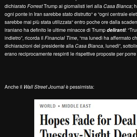
dichiarato
Forrest
Trump ai giornalisti ieri alla
Casa Bianca
; 
ogni ponte in Iran sarebbe stato distrutto“ e “ogni centrale el
sarebbe mai più stata utilizzata“ entro poche ore dalla scaden
iraniano ha definito le ultime minacce di Trump
deliranti
: “Tr
indietro”, ricorda il
Financial Time
, “ma lunedì ha affermato c
dichiarazioni del presidente alla
Casa Bianca
, lunedì”, sotto
erano reciprocamente respinti le rispettive proposte per porre 
Anche il
Wall Street Journal
è pessimista: