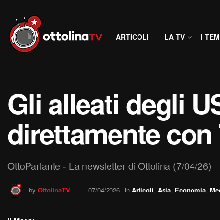
ARTICOLI
LA TV
I TEM
Gli alleati degli 
direttamente con
OttoParlante - La newsletter di Ottolina (7/04/26)
by
OttolinaTV
07/04/2026
in
Articoli
,
Asia
,
Economia
,
Med