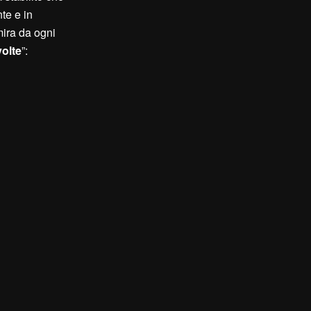
te e in
mira da ogni
volte
”: