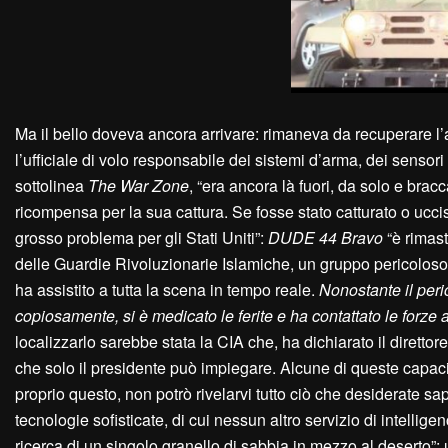
Ma il bello doveva ancora arrivare: rimaneva da recuperare l’
l’ufficiale di volo responsabile dei sistemi d’arma, dei sensori 
sottolinea
The War Zone
, “era ancora là fuori, da solo e brac
ricompensa per la sua cattura. Se fosse stato catturato o ucc
grosso problema per gli Stati Uniti”:
DUDE 44 Bravo
“è rimast
delle Guardie Rivoluzionarie Islamiche, un gruppo pericoloso, 
ha assistito a tutta la scena in tempo reale.
Nonostante il peri
copiosamente, si è medicato le ferite e ha contattato le forz
localizzarlo sarebbe stata la CIA che, ha dichiarato il direttore
che solo il presidente può impiegare. Alcune di queste capaci
proprio questo, non potrò rivelarvi tutto ciò che desiderate 
tecnologie sofisticate, di cui nessun altro servizio di intelli
ricerca di un singolo granello di sabbia in mezzo al deserto”