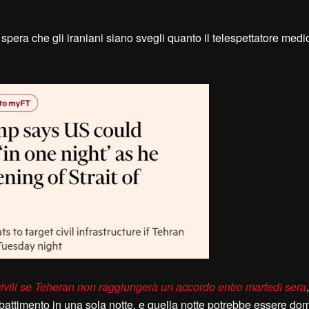
spera che gli iraniani siano svegli quanto il telespettatore medi
re civili se Teheran non raggiungerà un accordo entro martedì sera
battimento in una sola notte, e quella notte potrebbe essere dom