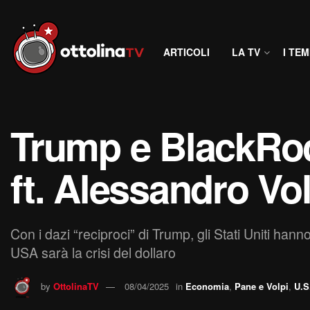
ARTICOLI
LA TV
I TEM
Trump e BlackRock
ft. Alessandro Vol
Con i dazi “reciproci” di Trump, gli Stati Uniti hann
USA sarà la crisi del dollaro
by
OttolinaTV
08/04/2025
in
Economia
,
Pane e Volpi
,
U.S