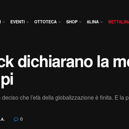
I
EVENTI
OTTOTECA
SHOP
8LINA
BETT8LIN
 dichiarano la mo
pi
o deciso che l’età della globalizzazione è finita. E la 
0
.A.