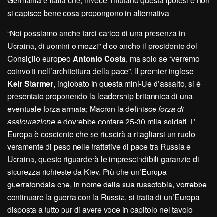
Germania e Italia che, invece, rifiutano questa ipotesi e non
si capisce bene cosa propongono in alternativa.
“Noi possiamo anche farci carico di una presenza in
Ucraina, di uomini e mezzi” dice anche il presidente del
Consiglio europeo
Antonio Costa
, ma solo se “verremo
coinvolti nell’architettura della pace”. Il premier inglese
Keir Starmer
, inglobato in questa mini-Ue d’assalto, si è
presentato proponendo la leadership britannica di una
eventuale forza armata; Macron la definisce
forza di
assicurazione
e dovrebbe contare 25-30 mila soldati. L’
Europa è cosciente che se riuscirà a ritagliarsi un ruolo
veramente di peso nelle trattative di pace tra Russia e
Ucraina, questo riguarderà le imprescindibili garanzie di
sicurezza richieste da Kiev. Più che un’Europa
guerrafondaia che, in nome della sua russofobia, vorrebbe
continuare la guerra con la Russia, si tratta di un’Europa
disposta a tutto pur di avere voce in capitolo nel tavolo