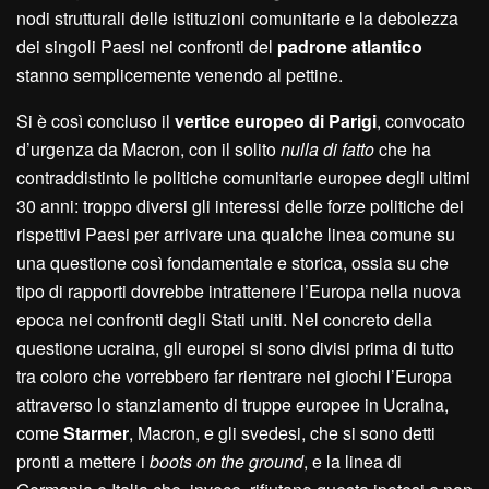
nodi strutturali delle istituzioni comunitarie e la debolezza
dei singoli Paesi nei confronti del
padrone atlantico
stanno semplicemente venendo al pettine.
Si è così concluso il
vertice europeo di Parigi
, convocato
d’urgenza da Macron, con il solito
nulla di fatto
che ha
contraddistinto le politiche comunitarie europee degli ultimi
30 anni: troppo diversi gli interessi delle forze politiche dei
rispettivi Paesi per arrivare una qualche linea comune su
una questione così fondamentale e storica, ossia su che
tipo di rapporti dovrebbe intrattenere l’Europa nella nuova
epoca nei confronti degli Stati uniti. Nel concreto della
questione ucraina, gli europei si sono divisi prima di tutto
tra coloro che vorrebbero far rientrare nei giochi l’Europa
attraverso lo stanziamento di truppe europee in Ucraina,
come
Starmer
, Macron, e gli svedesi, che si sono detti
pronti a mettere i
boots on the ground
, e la linea di