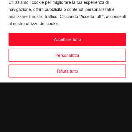
Utilizziamo i cookie per migliorare la tua esperienza di
navigazione, offrirti pubblicità o contenuti personalizzati e
analizzare il nostro traffico. Cliccando “Accetta tutti”, acconsenti
al nostro utilizzo dei cookie.
Accettare tutto
Personalizza
Rifiuta tutto
Politica di Riservatezza
Mail:
info@ottolinatv.it
Pec:
giulianomarrucci@pec.it