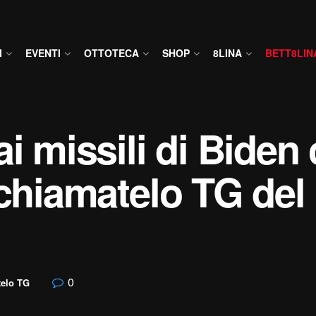
I
EVENTI
OTTOTECA
SHOP
8LINA
BETT8LIN
ai missili di Biden
 chiamatelo TG de
0
elo TG