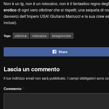
Non è un tg, non è un rotocalco, non è il fantastico regno degli
erotico
di ogni vero
ottoliner
che si rispetti; una sequela di not
davvero) dell’Impero USA! Giuliano Marrucci e la sua crew eso
inclusi).
Tags:
ottolina
rotocalco
telegiornale
Share
Lascia un commento
Il tuo indirizzo email non sarà pubblicato.
I campi obbligatori sono c
Commento
*