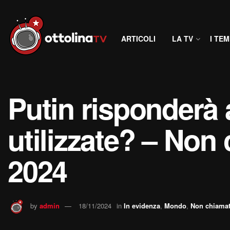
ARTICOLI
LA TV
I TEM
Putin risponderà 
utilizzate? – Non
2024
by
admin
18/11/2024
in
In evidenza
,
Mondo
,
Non chiamat