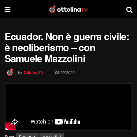
Ecuador. Non è guerra civile:
è neoliberismo – con
Samuele Mazzolini
by
OttolinaTV
05/02/2025
Tags:
Equador
Mazzolini