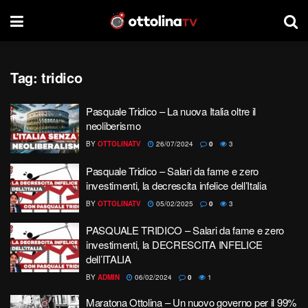
Tag:
tridico
Pasquale Tridico – La nuova Italia oltre il
neoliberismo
BY
OTTOLINATV
26/07/2024
0
3
Pasquale Tridico – Salari da fame e zero
investimenti, la decrescita infelice dell’Italia
BY
OTTOLINATV
05/02/2025
0
3
PASQUALE TRIDICO – Salari da fame e zero
investimenti, la DECRESCITA INFELICE
dell’ITALIA
BY
ADMIN
06/02/2024
0
1
Maratona Ottolina – Un nuovo governo per il 99%