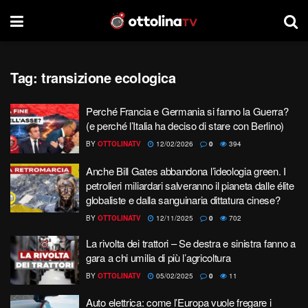
Tag:
transizione ecologica
Perché Francia e Germania si fanno la Guerra?
(e perché l’Italia ha deciso di stare con Berlino)
BY
OTTOLINATV
12/02/2026
0
394
Anche Bill Gates abbandona l’ideologia green. I
petrolieri miliardari salveranno il pianeta dalle élite
globaliste e dalla sanguinaria dittatura cinese?
BY
OTTOLINATV
12/11/2025
0
702
La rivolta dei trattori – Se destra e sinistra fanno a
gara a chi umilia di più l’agricoltura
BY
OTTOLINATV
05/02/2025
0
11
Auto elettrica: come l’Europa vuole fregare i