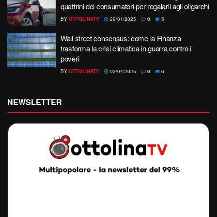
quattrini dei consumatori per regalarli agli oligarchi
BY
OTTOLINATV
29/01/2025
0
5
Wall street consensus: come la Finanza
trasforma la crisi climatica in guerra contro i
poveri
BY
OTTOLINATV
02/04/2025
0
6
NEWSLETTER