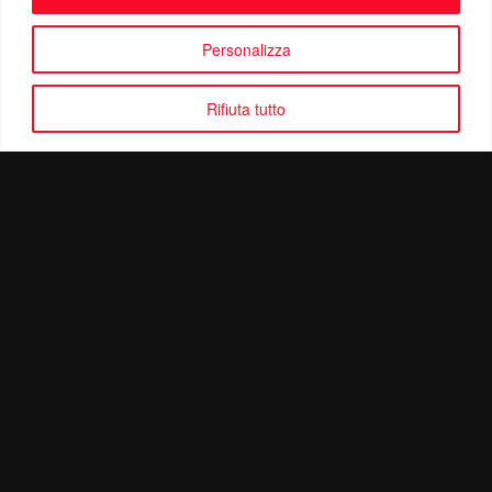
Personalizza
Rifiuta tutto
Politica di Riservatezza
Mail:
info@ottolinatv.it
Pec:
giulianomarrucci@pec.it
P. IVA: 01780540504