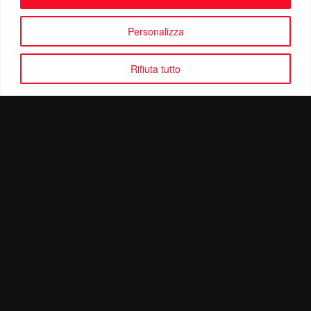
Personalizza
Rifiuta tutto
Politica di Riservatezza
Mail:
info@ottolinatv.it
Pec:
giulianomarrucci@pec.it
P. IVA: 01780540504