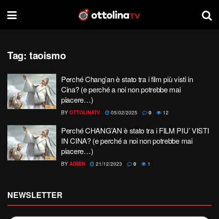
Tag:
taoismo
Perché Chang’an è stato tra i film più visti in
Cina? (e perché a noi non potrebbe mai
piacere…)
BY
OTTOLINATV
05/02/2025
0
12
Perché CHANG’AN è stato tra i FILM PIU’ VISTI
IN CINA? (e perché a noi non potrebbe mai
piacere…)
BY
ADMIN
21/12/2023
0
1
NEWSLETTER