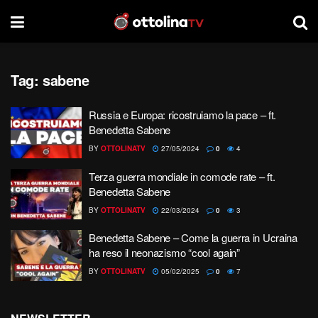
Tag:
sabene
Russia e Europa: ricostruiamo la pace – ft.
Benedetta Sabene
BY
OTTOLINATV
27/05/2024
0
4
Terza guerra mondiale in comode rate – ft.
Benedetta Sabene
BY
OTTOLINATV
22/03/2024
0
3
Benedetta Sabene – Come la guerra in Ucraina
ha reso il neonazismo “cool again”
BY
OTTOLINATV
05/02/2025
0
7