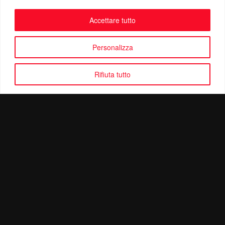
Accettare tutto
Personalizza
Rifiuta tutto
Politica di Riservatezza
Mail:
info@ottolinatv.it
Pec:
giulianomarrucci@pec.it