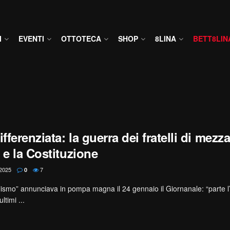
I
EVENTI
OTTOTECA
SHOP
8LINA
BETT8LIN
ferenziata: la guerra dei fratelli di mezza 
 e la Costituzione
2025
7
0
alismo” annunciava in pompa magna il 24 gennaio il Giornanale: “parte 
ltimi ...