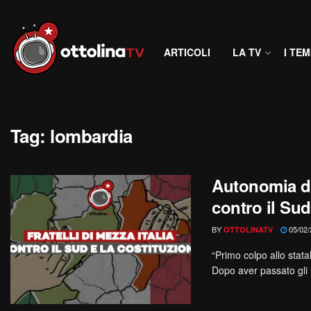
ARTICOLI
LA TV
I TEM
Tag:
lombardia
Autonomia dif
contro il Sud
BY
05/02/
OTTOLINATV
“Primo colpo allo stat
Dopo aver passato gli u