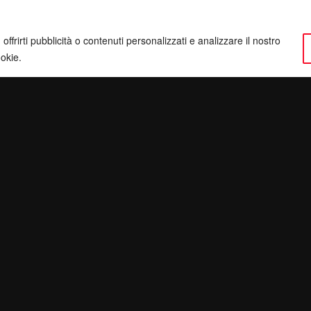
ffrirti pubblicità o contenuti personalizzati e analizzare il nostro
ookie.
ervatezza
Pec:
giulianomarrucci@pec.it
inatv.it
P. IVA: 01780540504