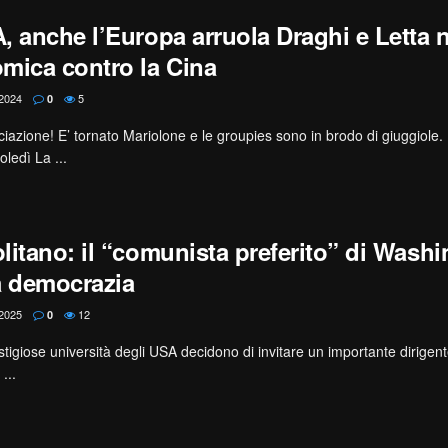
, anche l’Europa arruola Draghi e Letta n
mica contro la Cina
2024
5
0
azione! E’ tornato Mariolone e le groupies sono in brodo di giuggiole
ledì La ...
litano: il “comunista preferito” di Wash
a democrazia
2025
12
0
estigiose università degli USA decidono di invitare un importante dirigent
...