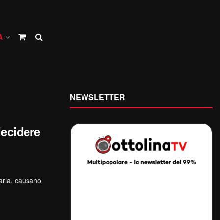
A
NEWSLETTER
decidere
arla, causano