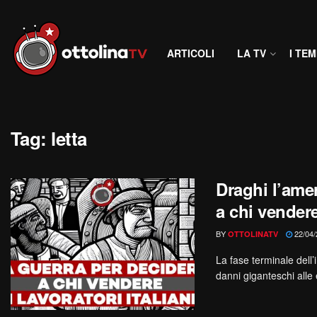
ARTICOLI
LA TV
I TEM
Tag:
letta
Draghi l’amer
a chi vendere 
BY
22/04/
OTTOLINATV
La fase terminale del
danni giganteschi alle 