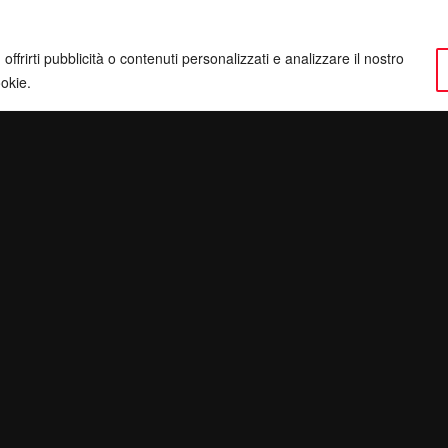
ffrirti pubblicità o contenuti personalizzati e analizzare il nostro
ookie.
ervatezza
Pec:
giulianomarrucci@pec.it
inatv.it
P. IVA: 01780540504