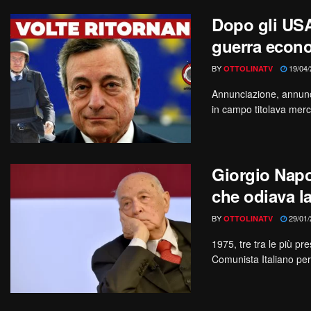
Dopo gli USA
guerra econo
BY
19/04/
OTTOLINATV
Annunciazione, annunci
in campo titolava merco
Giorgio Napo
che odiava l
BY
29/01/
OTTOLINATV
1975, tre tra le più pr
Comunista Italiano per 