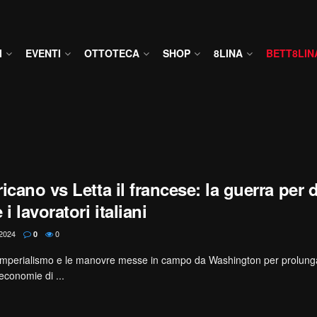
I
EVENTI
OTTOTECA
SHOP
8LINA
BETT8LIN
icano vs Letta il francese: la guerra per 
i lavoratori italiani
2024
0
0
l’imperialismo e le manovre messe in campo da Washington per prolung
economie di ...