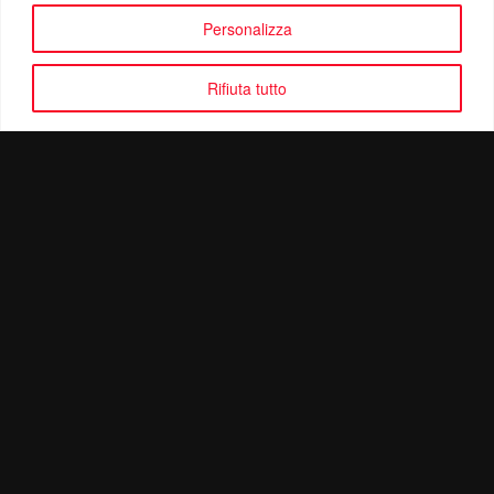
Personalizza
Rifiuta tutto
Politica di Riservatezza
Mail:
info@ottolinatv.it
Pec:
giulianomarrucci@pec.it
P. IVA: 01780540504