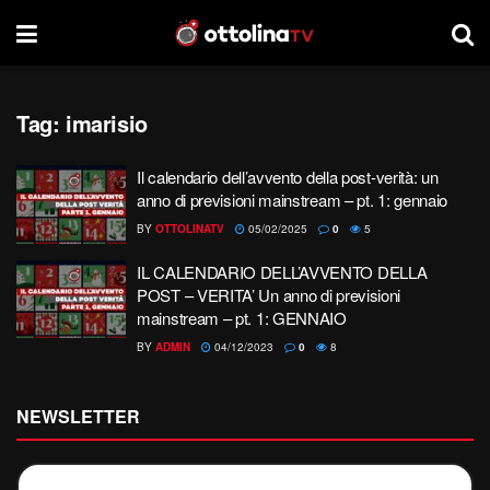
Tag:
imarisio
Il calendario dell’avvento della post-verità: un
anno di previsioni mainstream – pt. 1: gennaio
BY
OTTOLINATV
05/02/2025
0
5
IL CALENDARIO DELL’AVVENTO DELLA
POST – VERITA’ Un anno di previsioni
mainstream – pt. 1: GENNAIO
BY
ADMIN
04/12/2023
0
8
NEWSLETTER