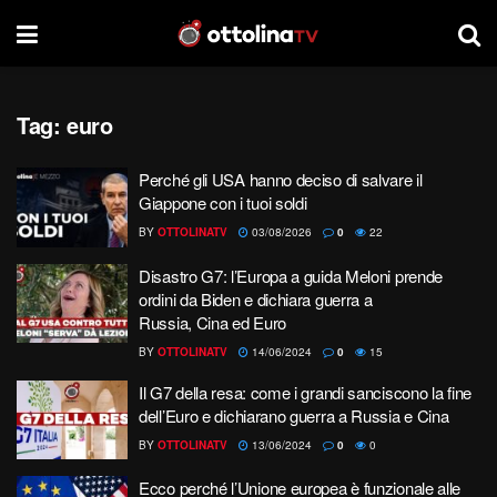
Tag:
euro
Perché gli USA hanno deciso di salvare il
Giappone con i tuoi soldi
BY
OTTOLINATV
03/08/2026
0
22
Disastro G7: l’Europa a guida Meloni prende
ordini da Biden e dichiara guerra a
Russia, Cina ed Euro
BY
OTTOLINATV
14/06/2024
0
15
Il G7 della resa: come i grandi sanciscono la fine
dell’Euro e dichiarano guerra a Russia e Cina
BY
OTTOLINATV
13/06/2024
0
0
Ecco perché l’Unione europea è funzionale alle