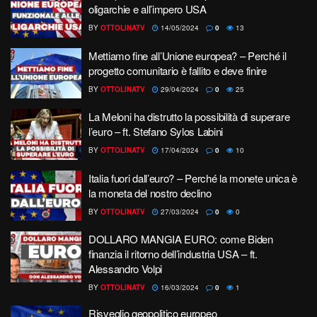
oligarchie e all’impero USA
BY
OTTOLINATV
14/05/2024
0
13
Mettiamo fine all’Unione europea? – Perché il
progetto comunitario è fallito e deve finire
BY
OTTOLINATV
29/04/2024
0
25
La Meloni ha distrutto la possibilità di superare
l’euro – ft. Stefano Sylos Labini
BY
OTTOLINATV
17/04/2024
0
10
Italia fuori dall’euro? – Perché la monete unica è
la moneta del nostro declino
BY
OTTOLINATV
27/03/2024
0
0
DOLLARO MANGIA EURO: come Biden
finanzia il ritorno dell’industria USA – ft.
Alessandro Volpi
BY
OTTOLINATV
16/03/2024
0
1
Risveglio geopolitico europeo