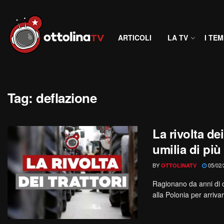
ARTICOLI
LA TV
I TEM
Tag:
deflazione
La rivolta dei
umilia di più 
BY
05/02/
OTTOLINATV
Ragionano da anni di c
alla Polonia per arrivare