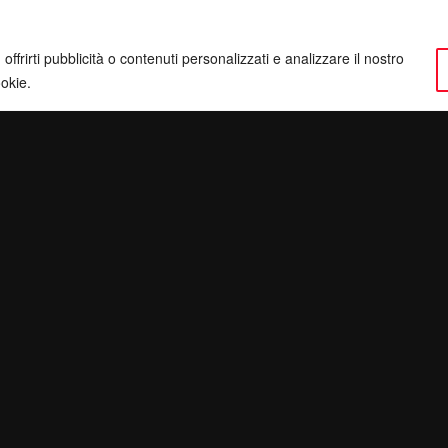
ffrirti pubblicità o contenuti personalizzati e analizzare il nostro
ookie.
ervatezza
Pec:
giulianomarrucci@pec.it
inatv.it
P. IVA: 01780540504