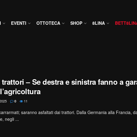
I
EVENTI
OTTOTECA
SHOP
8LINA
BETT8LIN
 trattori – Se destra e sinistra fanno a gar
l’agricoltura
2025
11
0
arrarmati; saranno asfaltati dai trattori. Dalla Germania alla Francia, 
, negli ...