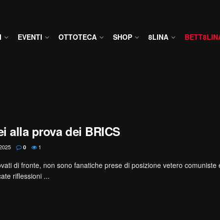
I
EVENTI
OTTOTECA
SHOP
8LINA
BETT8LIN
ei alla prova dei BRICS
2025
1
0
ovati di fronte, non sono fanatiche prese di posizione vetero comuniste 
e riflessioni ...