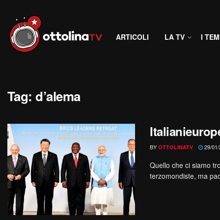
ARTICOLI
LA TV
I TEM
Tag:
d’alema
Italianieurop
BY
29/01/
OTTOLINATV
Quello che ci siamo tr
terzomondiste, ma pacat