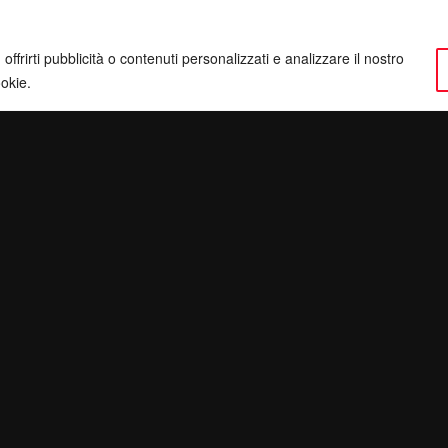
ffrirti pubblicità o contenuti personalizzati e analizzare il nostro
ookie.
ervatezza
Pec:
giulianomarrucci@pec.it
inatv.it
P. IVA: 01780540504