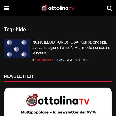
Tag:
bide
NONCIELODIKONO!!! USA: “Sul pallone spia
avevano ragione i cinesi”. Ma i media censurano
la notizia
BY
OTTOLINATV
29/01/2025
0
7
NEWSLETTER