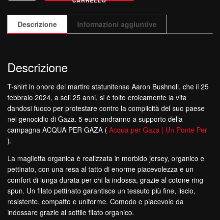
CARRELLO
Donna
Aaron
Descrizione
Informazioni aggiuntive
Bushnell
quantità
Descrizione
T-shirt in onore del martire statunitense Aaron Bushnell, che il 25
febbraio 2024, a soli 25 anni, si è tolto eroicamente la vita
dandosi fuoco per protestare contro la complicità del suo paese
nel genocidio di Gaza. 5 euro andranno a supporto della
campagna ACQUA PER GAZA (
Acqua per Gaza | Un Ponte Per
).
La maglietta organica è realizzata in morbido jersey, organico e
pettinato, con una resa al tatto di enorme piacevolezza e un
comfort di lunga durata per chi la indossa, grazie al cotone ring-
spun. Un filato pettinato garantisce un tessuto più fine, liscio,
resistente, compatto e uniforme. Comodo e piacevole da
indossare grazie al sottile filato organico.