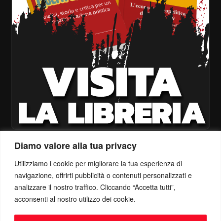
Diamo valore alla tua privacy
Utilizziamo i cookie per migliorare la tua esperienza di
navigazione, offrirti pubblicità o contenuti personalizzati e
Politica di Riservatezza
analizzare il nostro traffico. Cliccando “Accetta tutti”,
acconsenti al nostro utilizzo dei cookie.
Mail:
info@ottolinatv.it
Pec:
giulianomarrucci@pec.it