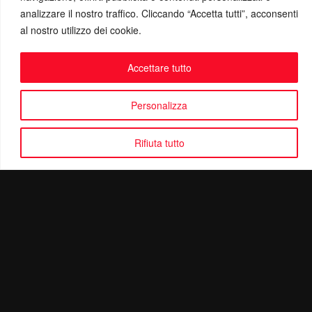
analizzare il nostro traffico. Cliccando “Accetta tutti”, acconsenti
al nostro utilizzo dei cookie.
Accettare tutto
Personalizza
Rifiuta tutto
Politica di Riservatezza
Mail:
info@ottolinatv.it
Pec:
giulianomarrucci@pec.it