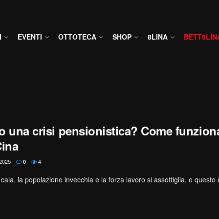
I
EVENTI
OTTOTECA
SHOP
8LINA
BETT8LIN
ivo una crisi pensionistica? Come funzion
Cina
2025
4
0
cala, la popolazione invecchia e la forza lavoro si assottiglia, e questo