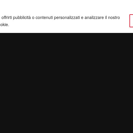
ffrirti pubblicità o contenuti personalizzati e analizzare il nostro
ookie.
ervatezza
Pec:
giulianomarrucci@pec.it
inatv.it
P. IVA: 01780540504