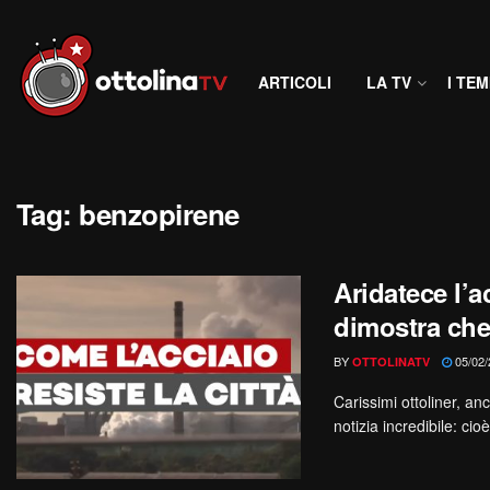
ARTICOLI
LA TV
I TEM
Tag:
benzopirene
Aridatece l’a
dimostra che
BY
05/02/
OTTOLINATV
Carissimi ottoliner, a
notizia incredibile: cioè,