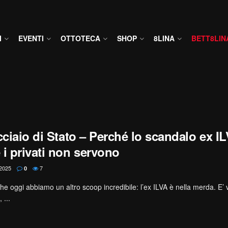
I
EVENTI
OTTOTECA
SHOP
8LINA
BETT8LIN
cciaio di Stato – Perché lo scandalo ex I
 i privati non servono
2025
7
0
nche oggi abbiamo un altro scoop incredibile: l’ex ILVA è nella merda. E
 ...