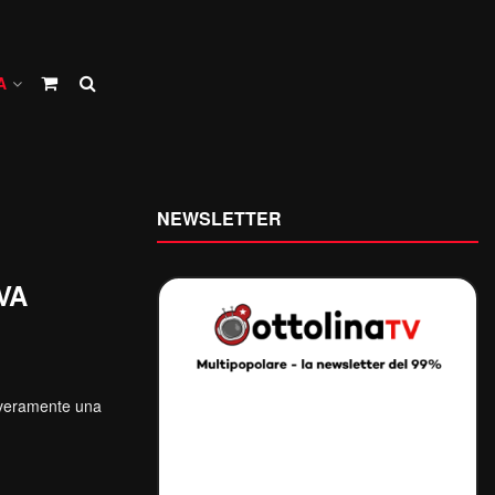
A
NEWSLETTER
LVA
’ veramente una