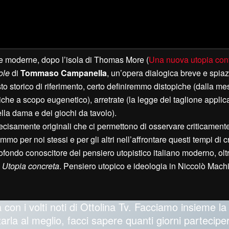
ie moderne, dopo l’isola di Thomas More (
Una nuova utopia cont
ole
di
Tommaso Campanella
, un’opera dialogica breve e spia
o storico di riferimento, certo definiremmo distopiche (dalla me
che a scopo eugenetico), arretrate (la legge del taglione applic
ella dama e dei giochi da tavolo).
 decisamente originali che ci permettono di osservare criticamente
per noi stessi e per gli altri nell’affrontare questi tempi di cr
rofondo conoscitore del pensiero utopistico italiano moderno, olt
o
Utopia concreta
. Pensiero utopico e ideologia in Niccolò Machi
tà con i volti noti di Ottolina Tv. Facciamo insieme l
zarla al meglio, facci sapere quanti giorni parteciper