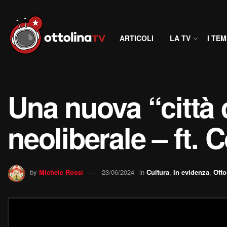
ARTICOLI
LA TV
I TEM
Una nuova “città d
neoliberale – ft. 
by
Michele Rossi
23/06/2024
in
Cultura
,
In evidenza
,
Otto