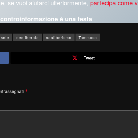
e, se vuoi aiutarci ulteriormente,
partecipa come v
a controinformazione è una festa
!
l sole
neoliberale
neoliberismo
Tommaso
Tweet
ontrassegnati
*