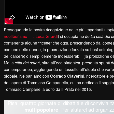
Proseguendo la nostra ricognizione nelle più importanti utop
neoliberismo – ft. Luca Girardi
) ci occupiamo de
La città del s
contenente alcune “ricette” che oggi, prescindendo dal contest
comune delle donne, la procreazione forzata su basi astrologi
del carcere) o semplicemente indesiderabili (la proibizione d
Ma la
città dei solari
, oltre all’eco platonica, presenta spunti
contemporanea, aggiungendo un tassello all’utopia che vorremmo 
globale. Ne parliamo con
Corrado Claverini
, ricercatore e p
dell’opera di Tommaso Campanella, cui ha dedicato il saggi
Tommaso Campanella edito da Il Prato nel 2015.
Pisa: quattro giornate di dibattiti e di conviviali
multipopolare
! Per aiutarci ad organiz