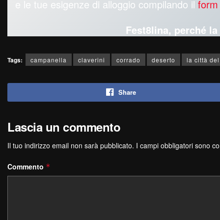
e le tue esigenze di alloggio compilando il
form
Fest8lina, perché l
Tags:
campanella
claverini
corrado
deserto
la città de
Share
Lascia un commento
Il tuo indirizzo email non sarà pubblicato.
I campi obbligatori sono c
Commento
*