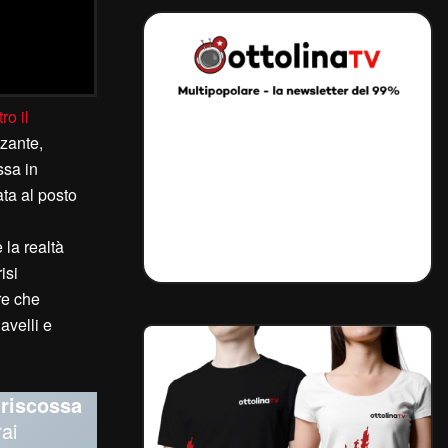
ro il
zzante,
ssa in
ata al posto
 la realtà
isi
re che
avelli e
a
riscossa
ai