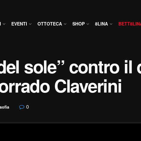
I
EVENTI
OTTOTECA
SHOP
8LINA
BETT8LIN
el sole” contro il
Corrado Claverini
0
sofia