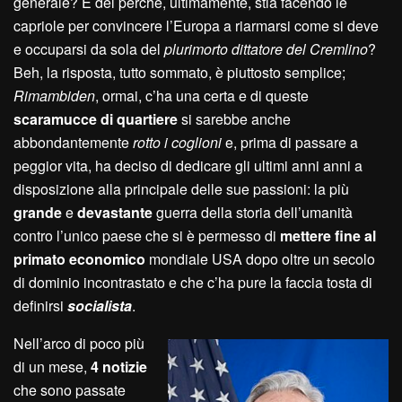
generale? E del perché, ultimamente, stia facendo le
capriole per convincere l’Europa a riarmarsi come si deve
e occuparsi da sola del
plurimorto dittatore del Cremlino
?
Beh, la risposta, tutto sommato, è piuttosto semplice;
Rimambiden
, ormai, c’ha una certa e di queste
scaramucce di quartiere
si sarebbe anche
abbondantemente
rotto i coglioni
e, prima di passare a
peggior vita, ha deciso di dedicare gli ultimi anni anni a
disposizione alla principale delle sue passioni: la più
grande
e
devastante
guerra della storia dell’umanità
contro l’unico paese che si è permesso di
mettere fine al
primato economico
mondiale USA dopo oltre un secolo
di dominio incontrastato e che c’ha pure la faccia tosta di
definirsi
socialista
.
Nell’arco di poco più
di un mese,
4 notizie
che sono passate