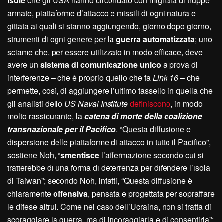
isole
che gli USA hanno circondato con migliaia di truppe
armate, piattaforme d’attacco e missili di ogni natura e
gittata ai quali si stanno aggiungendo, giorno dopo giorno,
strumenti di ogni genere per la
guerra automatizzata
; uno
sciame che, per essere utilizzato in modo efficace, deve
avere un
sistema di comunicazione unico
a prova di
interferenze – che è proprio quello che fa
Link 16
– che
permette, così, di aggiungere l’ultimo tassello in quella che
gli analisti dello
US Naval Institute
definiscono
, in modo
molto rassicurante, la
catena di morte della coalizione
transnazionale per il Pacifico
. “Questa diffusione e
dispersione delle piattaforme di attacco in tutto il Pacifico”,
sostiene Noh, “
smentisce
l’affermazione secondo cui si
tratterebbe di una forma di deterrenza per difendere l’isola
di Taiwan”; secondo Noh, infatti, “Questa diffusione è
chiaramente
offensiva
, pensata e progettata per sopraffare
le difese altrui. Come nel caso dell’Ucraina, non si tratta di
scoraggiare la guerra, ma di incoraggiarla e di consentirla”: