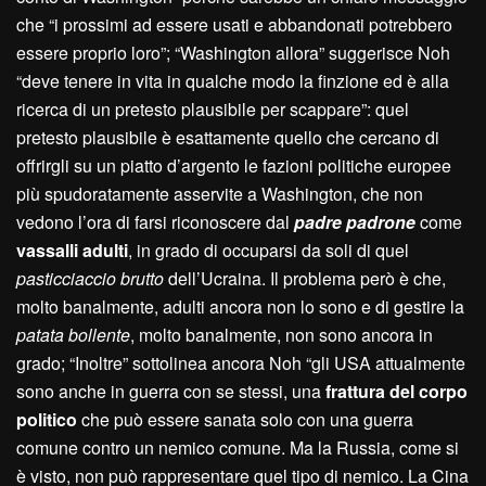
che “i prossimi ad essere usati e abbandonati potrebbero
essere proprio loro”; “Washington allora” suggerisce Noh
“deve tenere in vita in qualche modo la finzione ed è alla
ricerca di un pretesto plausibile per scappare”: quel
pretesto plausibile è esattamente quello che cercano di
offrirgli su un piatto d’argento le fazioni politiche europee
più spudoratamente asservite a Washington, che non
vedono l’ora di farsi riconoscere dal
padre padrone
come
vassalli adulti
, in grado di occuparsi da soli di quel
pasticciaccio brutto
dell’Ucraina. Il problema però è che,
molto banalmente, adulti ancora non lo sono e di gestire la
patata bollente
, molto banalmente, non sono ancora in
grado; “Inoltre” sottolinea ancora Noh “gli USA attualmente
sono anche in guerra con se stessi, una
frattura del corpo
politico
che può essere sanata solo con una guerra
comune contro un nemico comune. Ma la Russia, come si
è visto, non può rappresentare quel tipo di nemico. La Cina