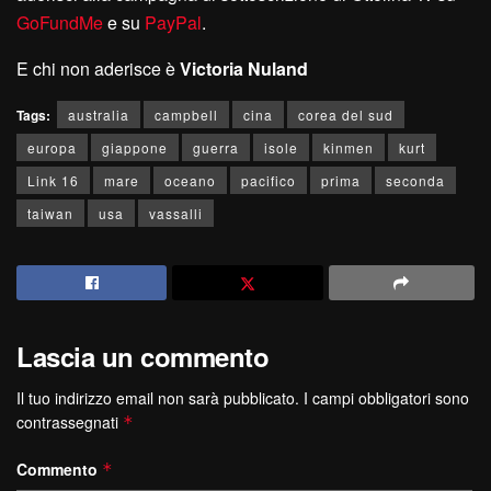
GoFundMe
e su
PayPal
.
E chi non aderisce è
Victoria Nuland
Tags:
australia
campbell
cina
corea del sud
europa
giappone
guerra
isole
kinmen
kurt
Link 16
mare
oceano
pacifico
prima
seconda
taiwan
usa
vassalli
Lascia un commento
Il tuo indirizzo email non sarà pubblicato.
I campi obbligatori sono
contrassegnati
*
Commento
*