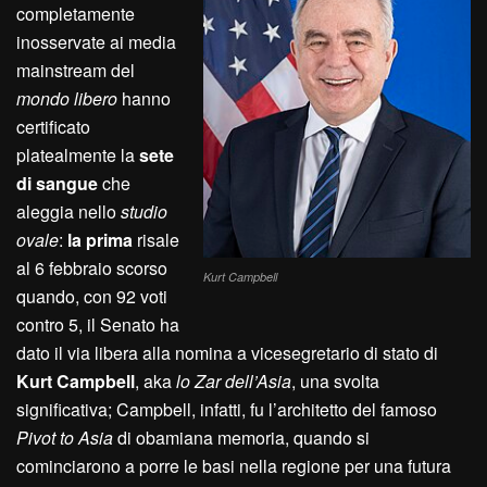
completamente
inosservate ai media
mainstream del
mondo libero
hanno
certificato
platealmente la
sete
di sangue
che
aleggia nello
studio
ovale
:
la prima
risale
al 6 febbraio scorso
Kurt Campbell
quando, con 92 voti
contro 5, il Senato ha
dato il via libera alla nomina a vicesegretario di stato di
Kurt Campbell
, aka
lo Zar dell’Asia
, una svolta
significativa; Campbell, infatti, fu l’architetto del famoso
Pivot to Asia
di obamiana memoria, quando si
cominciarono a porre le basi nella regione per una futura