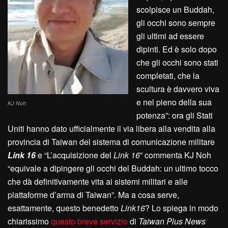
scolpisce un Buddah,
gli occhi sono sempre
gli ultimi ad essere
dipinti. Ed è solo dopo
che gli occhi sono stati
completati, che la
scultura è davvero viva
e nel pieno della sua
KJ Noh
potenza”: ora gli Stati
Uniti hanno dato ufficialmente il via libera alla vendita alla
provincia di Taiwan del sistema di comunicazione militare
Link 16
e “L’acquisizione del
Link 16
” commenta KJ Noh
“equivale a dipingere gli occhi del Buddah: un ultimo tocco
che dà definitivamente vita ai sistemi militari e alle
piattaforme d’arma di Taiwan”. Ma a cosa serve,
esattamente, questo benedetto
Link16
? Lo spiega in modo
chiarissimo
questo breve servizio
di
Taiwan Plus News