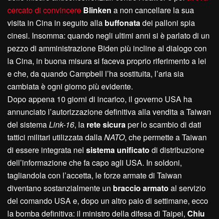
cercato di convincere
Blinken
a non cancellare la sua
visita in Cina in seguito alla
buffonata
dei palloni spia
cinesi. Insomma: quando negli ultimi anni si è parlato di un
pezzo di amministrazione Biden più incline al dialogo con
la Cina, in buona misura si faceva proprio riferimento a lei
e che, da quando Campbell l’ha sostituita, l’aria sia
cambiata è ogni giorno più evidente.
Dopo appena 10 giorni di incarico, il governo USA ha
annunciato l’autorizzazione definitiva alla vendita a Taiwan
del sistema
Link-16
, la
rete sicura
per lo scambio di dati
tattici militari utilizzata dalla
NATO
, che permette a Taiwan
di essere integrata nel
sistema unificato
di distribuzione
dell’informazione che fa capo agli USA. In soldoni,
tagliandola con l’accetta, le forze armate di Taiwan
diventano sostanzialmente un
braccio armato
al servizio
del comando USA e, dopo un altro paio di settimane, ecco
la bomba definitiva: il ministro della difesa di Taipei,
Chiu