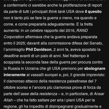
a confermarlo ci sarebbe anche la proliferazione di report
da parte di tutti i principali
think tank
USA dove
il quesito
non è tanto più se fare la guerra o meno, ma quando e
come, e come prepararla adeguatamente. E la fretta
aumenta: in un celebre rapporto del 2016,
RAND
Corporation
affermava che la guerra andava preparata
entro il 2025; davanti alla commissione difesa del Senato,
l’ammiraglio
Phil Davidson
, 2 anni fa, aveva spostato la
deadline
avanti di un paio di anni. Nel frattempo è
scoppiata la seconda fase della guerra per procura contro
la Russia in Ucraina che gli USA premono per
sbolognare
interamente
ai vassalli europei e, poi, il grande imprevisto:
il clamoroso attacco della resistenza palestinese del 7
ottobre scorso e l’ancora più clamorosa prova di forza da
parte dell’
asse della resistenza –
e, in particolare, di
Ansar
Allah –
che ha fatto saltare per aria i piani USA per la
regione, gli ha impedito di disimpegnarsi gradualmente e