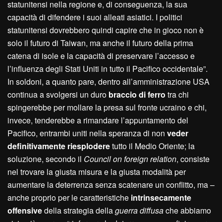
statunitensi nella regione e, di conseguenza, la sua
capacità di difendere i suoi alleati asiatici. I politici
statunitensi dovrebbero quindi capire che in gioco non è
solo il futuro di Taiwan, ma anche il futuro della prima
catena di isole e la capacità di preservare l’accesso e
l’influenza degli Stati Uniti in tutto il Pacifico occidentale”.
In soldoni, a quanto pare, dentro all’amministrazione USA
continua a svolgersi un duro
braccio di ferro
tra chi
spingerebbe per mollare la presa sul fronte ucraino e chi,
invece, tenderebbe a rimandare l’appuntamento del
Pacifico, entrambi uniti nella speranza di non
veder
definitivamente riesplodere
tutto il Medio Oriente; la
soluzione, secondo il
Council on foreign relation
, consiste
nel trovare la giusta misura e la giusta modalità per
aumentare la deterrenza senza scatenare un conflitto, ma –
anche proprio per le caratteristiche
intrinsecamente
offensive
della strategia della
guerra diffusa
che abbiamo