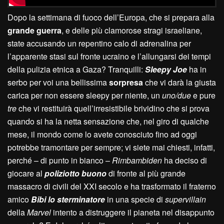
Dopo la settimana di fuoco dell’Europa, che si prepara alla
grande guerra
, e delle più clamorose stragi israeliane,
state accusando un repentino calo di adrenalina per
l’apparente stasi sul fronte ucraino e l’allungarsi dei tempi
della pulizia etnica a Gaza? Tranquilli:
Sleepy Joe
ha in
serbo per voi una bellissima
sorpresa
che vi darà la giusta
carica per non essere sleepy per niente, un
uno/due
e pure
tre
che vi restituirà quell’irresistibile brividino che si prova
quando si ha la netta sensazione che, nel giro di qualche
mese, il mondo come lo avete conosciuto fino ad oggi
potrebbe tramontare per sempre; vi siete mai chiesti, infatti,
perché – di punto in bianco –
Rimbambiden
ha deciso di
giocare al
poliziotto buono
di fronte al più grande
massacro di civili del XXI secolo e ha trasformato il fraterno
amico
Bibi lo sterminatore
in una specie di
supervillain
della
Marvel
intento a distruggere il pianeta nel disappunto