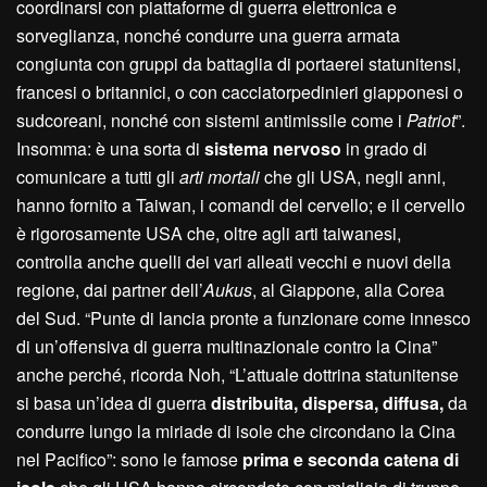
coordinarsi con piattaforme di guerra elettronica e
sorveglianza, nonché condurre una guerra armata
congiunta con gruppi da battaglia di portaerei statunitensi,
francesi o britannici, o con cacciatorpedinieri giapponesi o
sudcoreani, nonché con sistemi antimissile come i
Patriot
”.
Insomma: è una sorta di
sistema nervoso
in grado di
comunicare a tutti gli
arti mortali
che gli USA, negli anni,
hanno fornito a Taiwan, i comandi del cervello; e il cervello
è rigorosamente USA che, oltre agli arti taiwanesi,
controlla anche quelli dei vari alleati vecchi e nuovi della
regione, dai partner dell’
Aukus
, al Giappone, alla Corea
del Sud. “Punte di lancia pronte a funzionare come innesco
di un’offensiva di guerra multinazionale contro la Cina”
anche perché, ricorda Noh, “L’attuale dottrina statunitense
si basa un’idea di guerra
distribuita, dispersa, diffusa,
da
condurre lungo la miriade di isole che circondano la Cina
nel Pacifico”: sono le famose
prima e seconda catena di