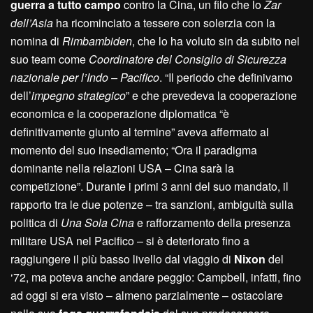
guerra a tutto campo
contro la Cina, un filo che lo
Zar
dell’Asia
ha ricominciato a tessere con solerzia con la
nomina di
Rimbambiden
, che lo ha voluto sin da subito nel
suo team come
Coordinatore del Consiglio di Sicurezza
nazionale per l’Indo – Pacifico
. “Il periodo che definivamo
dell’
impegno strategico
” e che prevedeva la cooperazione
economica e la cooperazione diplomatica “è
definitivamente giunto al termine” aveva affermato al
momento del suo insediamento; “Ora il paradigma
dominante nella relazioni USA – Cina sarà la
competizione”. Durante i primi 3 anni del suo mandato, il
rapporto tra le due potenze – tra sanzioni, ambiguità sulla
politica di
Una Sola Cina
e rafforzamento della presenza
militare USA nel Pacifico – si è deteriorato fino a
raggiungere il più basso livello dal viaggio di
Nixon
del
‘72, ma poteva anche andare peggio: Campbell, infatti, fino
ad oggi si era visto – almeno parzialmente – ostacolare