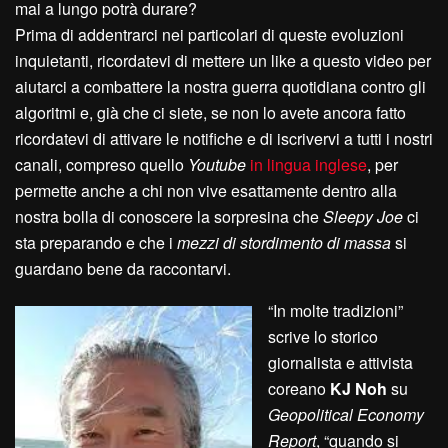
mai a lungo potrà durare?
Prima di addentrarci nei particolari di queste evoluzioni
inquietanti, ricordatevi di mettere un like a questo video per
aiutarci a combattere la nostra guerra quotidiana contro gli
algoritmi e, già che ci siete, se non lo avete ancora fatto
ricordatevi di attivare le notifiche e di iscrivervi a tutti i nostri
canali, compreso quello
Youtube
in lingua inglese
, per
permette anche a chi non vive esattamente dentro alla
nostra bolla di conoscere la sorpresina che
Sleepy Joe
ci
sta preparando e che i
mezzi di stordimento di massa
si
guardano bene da raccontarvi.
“In molte tradizioni”
scrive lo storico
giornalista e attivista
coreano
KJ Noh
su
Geopolitical Economy
Report
, “quando si