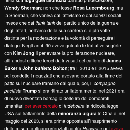
nella sua
foga guerrafondaia
dal suo predecessore,
Wendy Sherman
; non che fosse
Rosa Luxembourg
, ma
la Sherman, che veniva dall’attivismo e dai servizi sociali
invece che dai
think tank
del partito unico della guerra e
degli affari, nell’arco della sua carriera si è più volte
distinta per la moderazione e la volontà di perseguire il
dialogo. Negli anni ‘90 aveva guidato le trattative segrete
con
Kim Jong Il
per evitare la proliferazione nucleare,
attirandosi critiche feroci da invasati del calibro di
James
Baker
e
John
baffetto
Bolton
; tra il 2013 e il 2015 aveva
poi condotto i negoziati che avevano portato alla firme del
patto sul nucleare iraniano dal quale, poi, il
compagno
pacifista
Trump
si era ritirato unilateralmente: nel 2021 era
di nuovo diventata bersaglio delle ire dei bombaroli
umanitari
per aver cercato
di
indebolire
la ridicola legge
USA sul trattamento della
minoranza uigura
in Cina e, nel
maggio del 2023, si era prima opposta all’inasprimento
delle misure anticoncorrenziali contro
Huawei
e poi
aveva