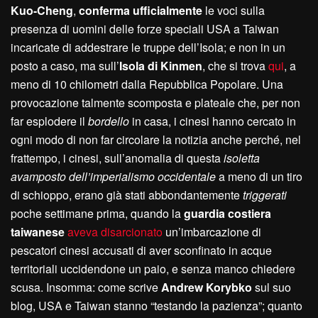
Kuo-Cheng
,
conferma ufficialmente
le voci sulla
presenza di uomini delle forze speciali USA a Taiwan
incaricate di addestrare le truppe dell’Isola; e non in un
posto a caso, ma sull’
Isola di Kinmen
, che si trova
qui
, a
meno di 10 chilometri dalla Repubblica Popolare. Una
provocazione talmente scomposta e plateale che, per non
far esplodere il
bordello
in casa, i cinesi hanno cercato in
ogni modo di non far circolare la notizia anche perché, nel
frattempo, i cinesi, sull’anomalia di questa
isoletta
avamposto dell’imperialismo occidentale
a meno di un tiro
di schioppo, erano già stati abbondantemente
triggerati
poche settimane prima, quando la
guardia costiera
taiwanese
aveva disarcionato
un’imbarcazione di
pescatori cinesi accusati di aver sconfinato in acque
territoriali uccidendone un paio, e senza manco chiedere
scusa. Insomma: come scrive
Andrew Korybko
sul suo
blog, USA e Taiwan stanno “testando la pazienza”; quanto