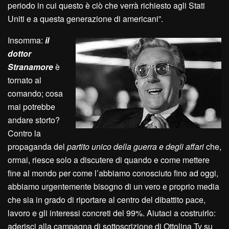
periodo in cui questo è ciò che verrà richiesto agli Stati
Uniti e a questa generazione di americani”.
Insomma:
il
dottor
Stranamore
è
tornato al
comando; cosa
mai potrebbe
andare storto?
Contro la
propaganda del
partito unico della guerra e degli affari
che,
ormai, riesce solo a discutere di quando e come mettere
fine al mondo per come l’abbiamo conosciuto fino ad oggi,
abbiamo urgentemente bisogno di un vero e proprio media
che sia in grado di riportare al centro del dibattito pace,
lavoro e gli interessi concreti del 99%. Aiutaci a costruirlo:
aderisci alla campagna di sottoscrizione di Ottolina Tv su