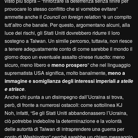
visto più sopra – “rinforzare la deterrenza senza finire per
provocare lo stesso conflitto che si vorrebbe evitare”
ammette anche il
Council on foreign relation
“è un compito
tutt’altro che banale. Per questo, argomentano alcuni, alla
luce dei rischi, gli Stati Uniti dovrebbero ridurre il loro
sostegno a Taiwan. Un simile percorso, tuttavia, non riesce
a tenere adeguatamente conto di come sarebbe il mondo il
giorno dopo un eventuale assalto cinese riuscito: meno
sicuro, meno libero e
meno prospero
” che nel linguaggio
suprematista USA significa, molto banalmente,
meno a
immagine e somiglianza
degli interessi imperiali
a stelle
e strisce
.
Anche chi punta a un disimpegno dall’Ucraina si trova,
però, di fronte a numerosi ostacoli: come sottolinea KJ
Noh, infatti, “Se gli Stati Uniti abbandonassero l’Ucraina,
ciò potrebbe indebolire la determinazione e la volontà
delle autorità di Taiwan di intraprendere una guerra per
conto di Washington” perché sarebbe un chiaro messaggio