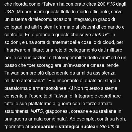
che ricorda come “Taiwan ha comprato circa 200
F16
dagli
USA. Ma per usare questa flotta in modo efficiente, serve
un sistema di telecomunicazioni integrato, in grado di
collegarli ad altri sistemi d’arma e ai sistemi di comando e
controllo. Ed è proprio a questo che serve
Link 16
”: in
soldoni, è una sorta di “internet delle cose, o di cloud, per
l’hardware militare: una rete di collegamento dati militare
per le comunicazioni e l’interoperabilità delle armi” ed è un
passo che “per scoraggiare un’invasione cinese, rende
Taiwan sempre più dipendente da armi da assistenza
militare americana”; “Più importante di qualsiasi singola
piattaforma d’arma” sottolinea KJ Noh “questo sistema
consente all’esercito di Taiwan di integrare e coordinare
tutte le sue piattaforme di guerra con le forze armate
statunitensi,
NATO
, giapponesi, coreane e australiane in
una guerra armata combinata”. Ad esempio, continua Noh,
“permette ai
bombardieri strategici nucleari
Stealth
di