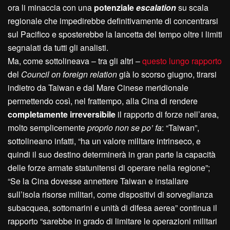
ora li minaccia con una
potenziale
escalation
su scala
regionale che impedirebbe definitivamente di concentrarsi
sul Pacifico e sposterebbe la lancetta del tempo oltre i limiti
segnalati da tutti gli analisti.
Ma, come sottolineava – tra gli altri –
questo lungo rapporto
del
Council on foreign relation
già lo scorso giugno, tirarsi
indietro da Taiwan e dal Mare Cinese meridionale
permettendo così, nel frattempo, alla Cina di rendere
completamente irreversibile
il rapporto di forze nell’area,
molto semplicemente
proprio non se po’ fa
: “Taiwan”,
sottolineano infatti, “ha un valore militare intrinseco, e
quindi il suo destino determinerà in gran parte la capacità
delle forze armate statunitensi di operare nella regione”;
“Se la Cina dovesse annettere Taiwan e installare
sull’isola risorse militari, come dispositivi di sorveglianza
subacquea, sottomarini e unità di difesa aerea” continua il
rapporto “sarebbe in grado di limitare le operazioni militari