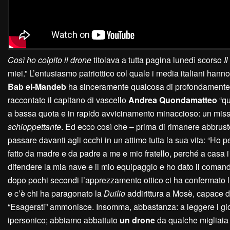
C
osì ho colpito il drone
titolava a tutta pagina lunedì scorso
I
l
miei.” L’entusiasmo patriottico col quale i media italiani hanno
Bab el-Mandeb
ha sinceramente qualcosa di profondamente 
raccontato il capitano di vascello
Andrea Quondamatteo
“qu
a bassa quota e in rapido avvicinamento minaccioso: un miss
schioppettante
. Ed ecco così che – prima di rimanere abbrust
passare davanti agli occhi in un attimo tutta la sua vita: “H
fatto da madre e da padre a me e mio fratello, perché a casa
difendere la mia nave e il mio equipaggio e ho dato il comando a
dopo pochi secondi l’apprezzamento ottico ci ha confermato l’ab
e c’è chi ha paragonato la
Duilio
addirittura a Mosè, capace d
“Esagerati” ammonisce. Insomma, abbastanza: a leggere i g
ipersonico; abbiamo abbattuto
un drone
da qualche migliaia 