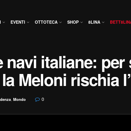
I
EVENTI
OTTOTECA
SHOP
8LINA
BETT8LIN
 navi italiane: per 
la Meloni rischia l
0
idenza
,
Mondo