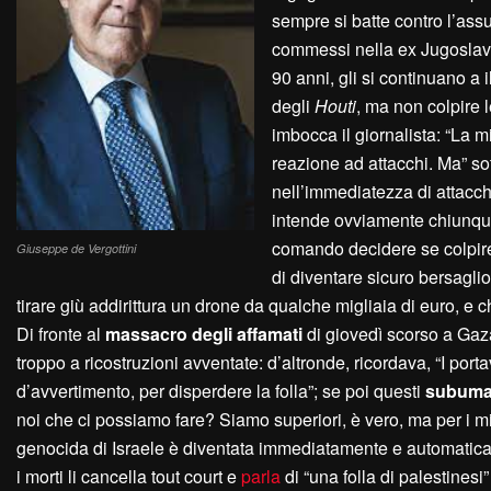
sempre si batte contro l’ass
commessi nella ex Jugoslavia
90 anni, gli si continuano a i
degli
Houti
, ma non colpire l
imbocca il giornalista: “La m
reazione ad attacchi. Ma” sot
nell’immediatezza di attacchi
intende ovviamente chiunque 
comando decidere se colpire 
Giuseppe de Vergottini
di diventare sicuro bersagli
tirare giù addirittura un drone da qualche migliaia di euro, e c
Di fronte al
massacro degli affamati
di giovedì scorso a Ga
troppo a ricostruzioni avventate: d’altronde, ricordava, “I por
d’avvertimento, per disperdere la folla”; se poi questi
subuman
noi che ci possiamo fare? Siamo superiori, è vero, ma per i m
genocida di Israele è diventata immediatamente e automaticamente
i morti li cancella tout court e
parla
di “una folla di palestine