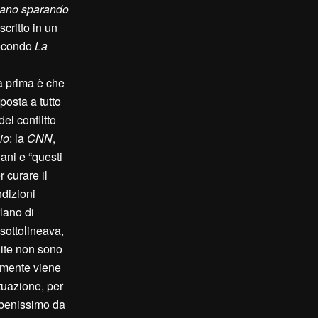
vano sparando
critto in un
Secondo
La
la prima è che
posta a tutto
 del conflitto
io
: la
CNN
,
ani e “questi
 curare il
ndizioni
lano di
 sottolineava,
nite non sono
almente viene
tuazione, per
a benissimo da