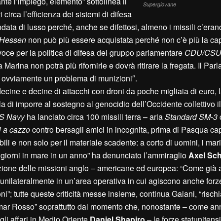
rante l’impiego, elemento” sottolinea il
Supergiovane
 circa l’efficienza dei sistemi di difesa
data di lusso perché, anche se difettosi, almeno i missili c’era
Hessen
non può più essere acquistata perché non c’è più la ca
voce per la politica di difesa del gruppo parlamentare
CDU/CS
Marina non potrà più rifornirle e dovrà ritirare la fregata. Il Pa
 ovviamente un problema di munizioni″.
cine e decine di attacchi con droni da poche migliaia di euro, la
 di imporre al sostegno al genocidio dell’Occidente collettivo il
S Navy
ha lanciato circa 100 missili terra – aria
Standard SM-3
c
i a cazzo
contro bersagli amici in incognita, prima di Pasqua cap
ili e non solo per il materiale scadente: a corto di uomini, i mar
giorni in mare in un anno” ha denunciato l’ammiraglio
Axel Sch
sizione delle missioni anglo – americane ed europea: “Come già 
 unilateralmente in un’area operativa in cui agiscono anche forz
”; tutte queste criticità messe insieme, continua Gaiani, “risch
el mar Rosso” soprattutto dal momento che, nonostante – come a
gli affari in Medio Oriente
Daniel Shapiro
– le forze statunitens