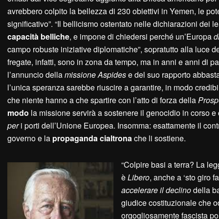
avrebbero colpito la bellezza di 230 obiettivi in Yemen, le pot
significativo”. “Il bellicismo ostentato nelle dichiarazioni de
capacità belliche
, e impone di chiedersi perché un’Europa
d
campo robuste iniziative diplomatiche”, sopratutto alla luce del
fregate, infatti, sono in zona da tempo, ma in anni e anni di pa
l’annuncio della
missione Aspides
e del suo rapporto abbas
l’unica speranza sarebbe riuscire a garantire, in modo credibi
che niente hanno a che spartire con l’atto di forza della
P
rosp
modo
la missione servirà a sostenere il genocidio in corso
per
i porti dell’Unione Europea. Insomma: esattamente il cont
governo e la
propaganda cialtrona
che li sostiene.
“Colpire basi a terra? La leg
è
Libero
, anche a ‘sto giro f
accelerare il declino
della ba
giudice costituzionale che o
orgogliosamente fascista po