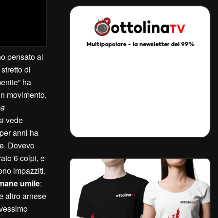
 ho pensato ai
stretto di
enite” ha
 in movimento,
pa
si vede
 per anni ha
ne. Dovevo
ato 6 colpi, e
ono impazziti,
imane umile
:
 altro arnese
vessimo