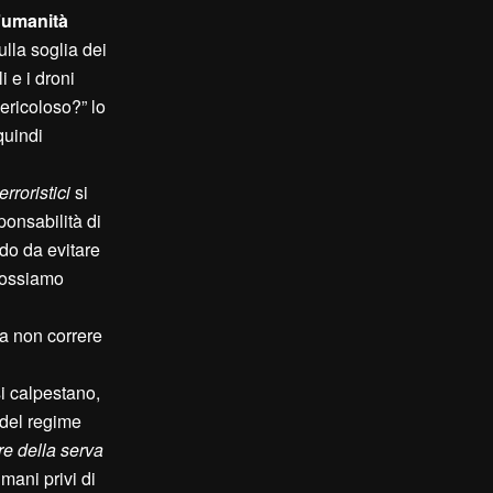
l’umanità
lla soglia dei
i e i droni
pericoloso?” lo
quindi
erroristici
si
ponsabilità di
do da evitare
 possiamo
 a non correre
i calpestano,
del regime
re della serva
mani privi di