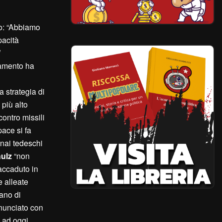
no: “Abbiamo
pacità
U
rlamento ha
 strategia di
 più alto
ontro missili
ace si fa
inai tedeschi
ulz
“non
accaduto in
e alleate
iano di
nnunciato con
i ad oggi