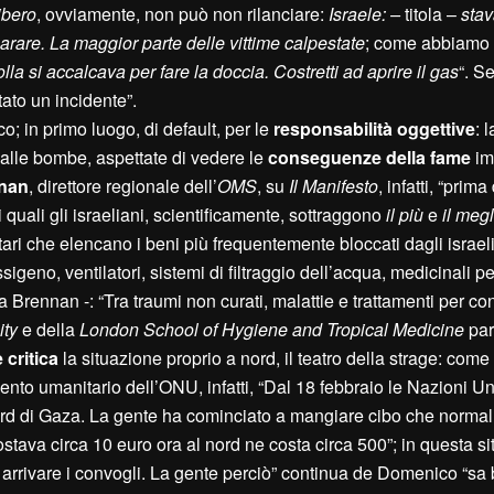
ibero
, ovviamente, non può non rilanciare:
Israele: –
titola –
sta
sparare. La maggior parte delle vittime calpestate
; come abbiamo s
lla si accalcava per fare la doccia. Costretti ad aprire il gas
“. 
tato un incidente”.
o; in primo luogo, di default, per le
responsabilità oggettive
: 
 dalle bombe, aspettate di vedere le
conseguenze della fame
im
nan
, direttore regionale dell’
OMS
, su
Il Manifesto
, infatti, “prima
 quali gli israeliani, scientificamente, sottraggono
il più
e
il megl
ri che elencano i beni più frequentemente bloccati dagli israeli
eno, ventilatori, sistemi di filtraggio dell’acqua, medicinali per
ea Brennan -: “Tra traumi non curati, malattie e trattamenti per co
ity
e della
London School of Hygiene and Tropical Medicine
par
 critica
la situazione proprio a nord, il teatro della strage: come
nto umanitario dell’ONU, infatti, “Dal 18 febbraio le Nazioni U
 nord di Gaza. La gente ha cominciato a mangiare cibo che norm
ostava circa 10 euro ora al nord ne costa circa 500”; in questa si
ar arrivare i convogli. La gente perciò” continua de Domenico “s