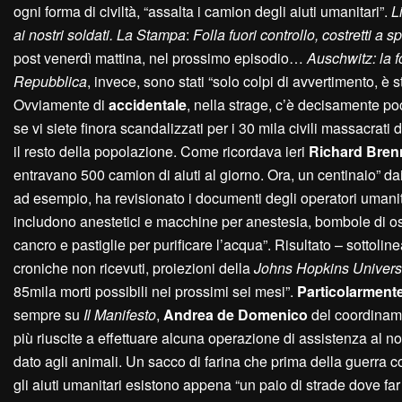
ogni forma di civiltà, “assalta i camion degli aiuti umanitari”.
L
ai nostri soldati. La Stampa
:
Folla fuori controllo, costretti a 
post venerdì mattina, nel prossimo episodio…
Auschwitz: la fo
Repubblica
, invece, sono stati “solo colpi di avvertimento, è s
Ovviamente di
accidentale
, nella strage, c’è decisamente poc
se vi siete finora scandalizzati per i 30 mila civili massacrati
il resto della popolazione. Come ricordava ieri
Richard Bren
entravano 500 camion di aiuti al giorno. Ora, un centinaio” dai
ad esempio, ha revisionato i documenti degli operatori umanita
includono anestetici e macchine per anestesia, bombole di ossig
cancro e pastiglie per purificare l’acqua”. Risultato – sottolin
croniche non ricevuti, proiezioni della
Johns Hopkins Univers
85mila morti possibili nei prossimi sei mesi”.
Particolarmente
sempre su
Il Manifesto
,
Andrea de Domenico
del coordiname
più riuscite a effettuare alcuna operazione di assistenza al
dato agli animali. Un sacco di farina che prima della guerra c
gli aiuti umanitari esistono appena “un paio di strade dove f