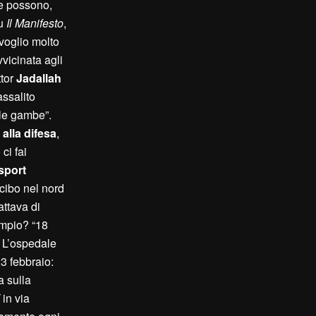
he possono,
u
Il Manifesto
,
nvoglio molto
vvicinata agli
ttor
Jadallah
assalito
alle gambe”.
o alla difesa
,
ci fai
sport
 cibo nel nord
attava di
empio? “18
: L’ospedale
3 febbraio:
a sulla
in via