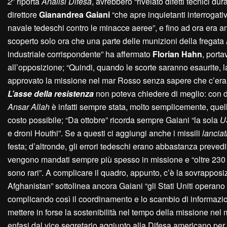
2
” riporta
A
nalisi
D
ifesa
, avrebbero “rivelato difetti tecnici du
direttore
Gianandrea Gaiani
“che apre inquietanti interrogativi
navale tedeschi contro le minacce aeree”, e fino ad ora era an
scoperto solo ora che una parte delle munizioni della fregata
industriale corrispondente” ha affermato
Florian Hahn
, porta
all’opposizione; “Quindi, quando le scorte saranno esaurite, la 
approvato la missione nel mar Rosso senza sapere che c’era
L
’asse della resistenza
non poteva chiedere di meglio: con de
A
nsar
A
llah
è infatti sempre stata, molto semplicemente, quella
costo possibile; “Da ottobre” ricorda sempre Gaiani “la sola
U
e droni Houthi”. Se a questi ci aggiungi anche i missili
lanciat
festa; d’altronde, gli errori tedeschi erano abbastanza prevedib
vengono mandati sempre più spesso in missione e “oltre 230 
sono rari”. A complicare il quadro, appunto, c’è la sovrappo
Afghanistan” sottolinea ancora Gaiani “gli Stati Uniti operano
complicando così il coordinamento e lo scambio di informazioni
mettere in forse la sostenibilità nel tempo della missione n
enfasi dal vice segretario aggiunto alla Difesa americano per 