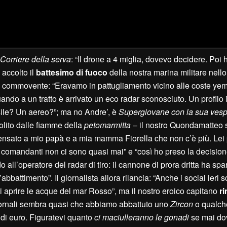
C
orriere della serva
: “Il drone a 4 miglia, dovevo decidere. Poi
 accolto il
battesimo di fuoco
della nostra marina militare nello 
commovente: “Eravamo in pattugliamento vicino alle coste yem
ando a un tratto è arrivato un eco radar sconosciuto. Un profilo
ile? Un aereo?”; ma no Andre’, è
S
upergiovane con la sua ves
olito dalle fiamme della
petomarmitta
– il nostro Quondamatteo 
o pensato a mio papà e a mia mamma Fiorella che non c’è più. Lei
 i comandanti non ci sono quasi mai” e “così ho preso la decisio
ll’operatore del radar di tiro: il cannone di prora dritta ha spar
battimento”. Il giornalista allora rilancia: “Anche i social ieri s
i aprire le acque del mar Rosso”, ma il nostro eroico capitano
r
iornali sembra quasi che abbiamo abbattuto uno
Z
ircon
o qualche
di euro. Figuratevi quanto
ci maciulleranno le gonadi
se mai do