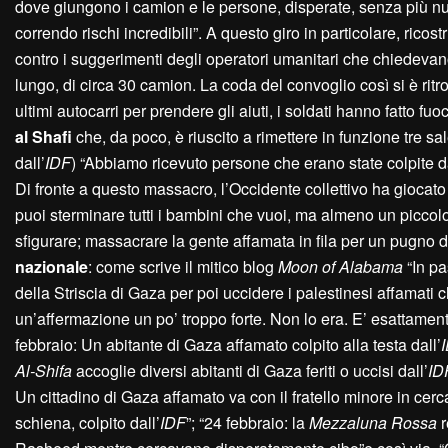
dove giungono i camion e le persone, disperate, senza più nul
correndo rischi incredibili”. A questo giro in particolare, rico
contro i suggerimenti degli operatori umanitari che chiedevano 
lungo, di circa 30 camion. La coda del convoglio così si è ritr
ultimi autocarri per prendere gli aiuti, i soldati hanno fatto f
al Shafi
che, da poco, è riuscito a rimettere in funzione tre s
dall’
IDF
) “Abbiamo ricevuto persone che erano state colpite da pr
Di fronte a questo massacro, l’Occidente collettivo ha giocat
puoi sterminare tutti i bambini che vuoi, ma almeno un piccolo s
sfigurare; massacrare la gente affamata in fila per un pugno di 
nazionale
: come scrive il mitico blog
Moon of Alabama
“In pa
della Striscia di Gaza per poi uccidere i palestinesi affamati c
un’affermazione un po’ troppo forte. Non lo era. E’ esattam
febbraio: Un abitante di Gaza affamato colpito alla testa dall’
Al-Shifa
accoglie diversi abitanti di Gaza feriti o uccisi dall’
ID
Un cittadino di Gaza affamato va con il fratello minore in cerc
schiena, colpito dall’
IDF
”; “24 febbraio: la
Mezzaluna Rossa
r