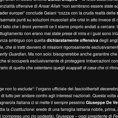
enzialità offensive di
A
nsar
A
llah
“non sembrano essere state sc
i leader europei” conclude Gaiani “cozza con la cruda realtà delle
isarmata
punti su soluzioni muscolari alle crisi in atto invece di 
 fatto che i droni yemeniti ce li siamo proprio andati a cercare: 
ttugliamento non erano mai state prese di mira e i guai sono inizi
tanza ambiguo con quella
dichiaratamente offensiva
degli angl
le, che si tratti davvero di missioni rigorosamente esclusivament
erity
G
uardian
. Ma non solo: bisognerebbe anche garantire ch
 e che si occuperà esclusivamente di proteggere imbarcazioni co
rario di quello che ostentano quegli
scappati di casa
che ci ritr
ge non lo esclude”: l’organo ufficiale dei
fascioliberisti decerebra
a di tutto per andare contro agli interessi nazionali. Questa volta
gnarola italiana ci si mette il sempre pessimo
Giuseppe De Ver
dia la
Costituzione
: erede di una famiglia istriana nobile, prima,
i (compreso uno zio podestà), Giuseppe – oggi presidente di
Fe