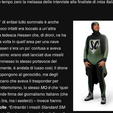
tempo zero la melassa delle interviste alle finaliste di
miss
I
tal
o’ di enfasi tutto sommato è anche
uoco
infatti era toccato a un’altra
ta tedesca
Hessen
che, di droni, ne ha
a volta in quell’area per una nave
ssen
s’era un po’ confusa e aveva
imo: erano stati lanciati due missili
ammesso lo stesso portavoce del
mente, è andata di lusso così; il drone
i oppongono al genocidio, ma degli
cano che aveva il trasponder per
titerrorismo, lo stesso
MQ-9
che “quei
ande firma del giornalismo italiano (che
 lira, ma i sesterzi) – invece hanno
olte
. “Entrambi i missili
S
tandard SM-