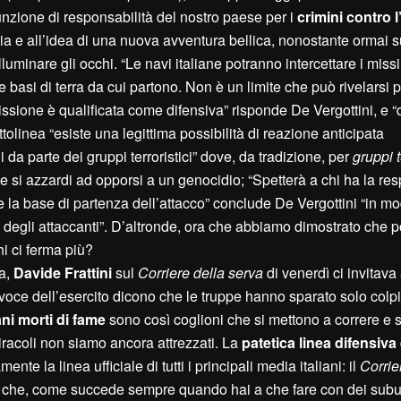
unzione di responsabilità del nostro paese per i
crimini contro 
 e all’idea di una nuova avventura bellica, nonostante ormai su
lluminare gli occhi. “Le navi italiane potranno intercettare i missil
e basi di terra da cui partono. Non è un limite che può rivelarsi 
issione è qualificata come difensiva” risponde De Vergottini, e “
tolinea “esiste una legittima possibilità di reazione anticipata
 da parte dei gruppi terroristici” dove, da tradizione, per
gruppi t
si azzardi ad opporsi a un genocidio; “Spetterà a chi ha la res
la base di partenza dell’attacco” conclude De Vergottini “in mo
o degli attaccanti”. D’altronde, ora che abbiamo dimostrato che
hi ci ferma più?
za,
Davide Frattini
sul
Corriere della serva
di venerdì ci invitava
tavoce dell’esercito dicono che le truppe hanno sparato solo colpi
i morti di fame
sono così coglioni che si mettono a correre e s
iracoli non siamo ancora attrezzati. La
patetica linea difensiva
 la linea ufficiale di tutti i principali media italiani: il
Corrie
si” che, come succede sempre quando hai a che fare con dei subu