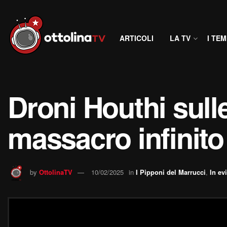
ARTICOLI
LA TV
I TEM
Droni Houthi sulle
massacro infinito 
by
OttolinaTV
10/02/2025
in
I Pipponi del Marrucci
,
In ev