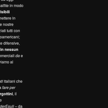
alfite in modo
risibili
mettere in
le nostre
ati tutti con
oamericani;
e difensive,
e
in nessun
mmerciali
da
e
oviamo al
ti
italiani che
 a
fare per
gottini
, il
 e
derEsuli
– da