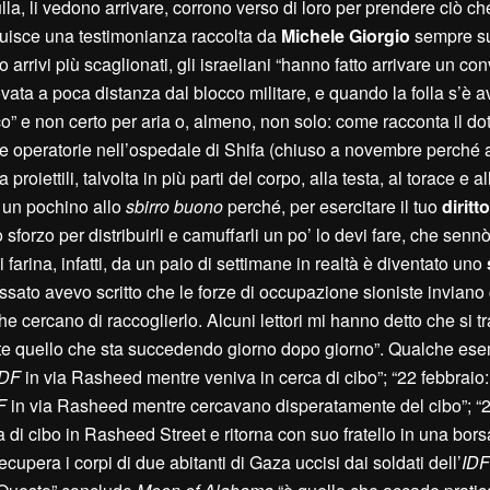
la, li vedono arrivare, corrono verso di loro per prendere ciò c
struisce una testimonianza raccolta da
Michele Giorgio
sempre s
arrivi più scaglionati, gli israeliani “hanno fatto arrivare un co
ovata a poca distanza dal blocco militare, e quando la folla s’è a
uoco” e non certo per aria o, almeno, non solo: come racconta il do
ale operatorie nell’ospedale di Shifa (chiuso a novembre perché 
oiettili, talvolta in più parti del corpo, alla testa, al torace e 
o un pochino allo
sbirro buono
perché, per esercitare il tuo
diritt
forzo per distribuirli e camuffarli un po’ lo devi fare, che sennò 
farina, infatti, da un paio di settimane in realtà è diventato uno
ssato avevo scritto che le forze di occupazione sioniste inviano
he cercano di raccoglierlo. Alcuni lettori mi hanno detto che si tr
ente quello che sta succedendo giorno dopo giorno”. Qualche es
IDF
in via Rasheed mentre veniva in cerca di cibo”; “22 febbraio
F
in via Rasheed mentre cercavano disperatamente del cibo”; “2
a di cibo in Rasheed Street e ritorna con suo fratello in una bors
ecupera i corpi di due abitanti di Gaza uccisi dai soldati dell’
IDF