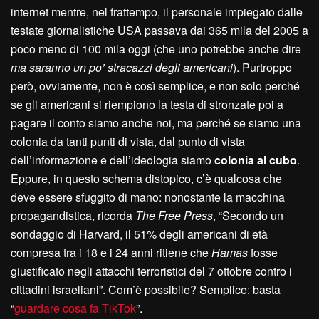
internet mentre, nel frattempo, il personale impiegato dalle
testate giornalistiche USA passava dai 365 mila del 2005 a
poco meno di 100 mila oggi (che uno potrebbe anche dire
ma saranno un po’ stracazzi degli americani
). Purtroppo
però, ovviamente, non è così semplice, e non solo perché
se gli americani si riempiono la testa di stronzate poi a
pagare il conto siamo anche noi, ma perché se siamo una
colonia da tanti punti di vista, dal punto di vista
dell’informazione e dell’ideologia siamo
colonia al cubo
.
Eppure, in questo schema distopico, c’è qualcosa che
deve essere sfuggito di mano: nonostante la macchina
propagandistica, ricorda
The Free Press
, “Secondo un
sondaggio di Harvard, il 51% degli americani di età
compresa tra i 18 e i 24 anni ritiene che
Hamas
fosse
giustificato negli attacchi terroristici del 7 ottobre contro i
cittadini israeliani”. Com’è possibile? Semplice: basta
“
guardare cosa fa TikTok
”.