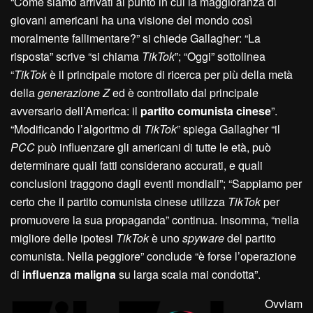
“Come siamo arrivati al punto in cui la maggioranza di
giovani americani ha una visione del mondo così
moralmente fallimentare?” si chiede Gallagher: “La
risposta” scrive “si chiama
TikTok
”; “Oggi” sottolinea
“
TikTok
è il principale motore di ricerca per più della metà
della
generazione Z
ed è controllato dal principale
avversario dell’America: il
partito comunista cinese
”.
“Modificando l’algoritmo di
TikTok
” spiega Gallagher “il
PCC
può influenzare gli americani di tutte le età, può
determinare quali fatti considerano accurati, e quali
conclusioni traggono dagli eventi mondiali”; “Sappiamo per
certo che il partito comunista cinese utilizza
TikTok
per
promuovere la sua propaganda” continua. Insomma, “nella
migliore delle ipotesi
TikTok
è uno
spyware
del partito
comunista. Nella peggiore” conclude “è forse l’operazione
di
influenza maligna
su larga scala mai condotta”.
Ovviam