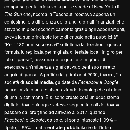
comparsa per la prima volta per le strade di New York di
The Sun
che, ricorda la Teachout, “costava appena un
centesimo, e a differenza dei grandi giornali finanziari, che
stavano in piedi economicamente grazie agli abbonamenti,
aveva la sua principale fonte di entrate nella pubblicità”.
“Per i 180 anni successivi” sottolinea la Teachout “questa
formula fu replicata per migliaia di testate locali in giro per
tutto il paese”, nessuna delle quali era in grado di
esercitare un’influenza significativa oltre il suo ristretto
angolo di paese. A partire dai primi anni 2000, invece, “Le
società di
social media
, guidate da
Facebook
e
Google
,
hanno iniziato ad acquisire aziende tecnologiche al ritmo
di una la settimana. E si sono create così un ecosistema
digitale dove chiunque volesse seguire le notizie doveva
passare da loro”; fino ad arrivare al 2017, quando
Facebook
e
Google
, da sole, si sono intascate il 99% –
ripeto, il 99% – delle
entrate pubblicitarie
dell’intero