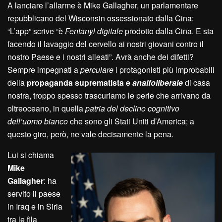
A lanciare l’allarme è Mike Gallagher, un parlamentare
repubblicano del Wisconsin ossessionato dalla Cina:
“L’app” scrive “è
Fentanyl digitale
prodotto dalla Cina. E sta
facendo il lavaggio del cervello ai nostri giovani contro il
nostro Paese e i nostri alleati”. Avrà anche dei difetti?
Sempre impegnati a
perculare
i protagonisti più improbabili
della
propaganda suprematista e
analfoliberale
di casa
nostra, troppo spesso trascuriamo le perle che arrivano da
oltreoceano, in quella
patria del declino cognitivo
dell’uomo bianco
che sono gli Stati Uniti d’America; a
questo giro, però, ne vale decisamente la pena.
Lui si chiama
Mike
Gallagher
: ha
servito il paese
in Iraq e in Siria
tra le fila