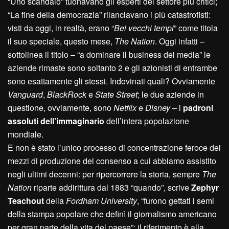
“Uno scandalo” tuonavano gli esperti del settore più critici;
“La fine della democrazia” rilanciavano i più catastrofisti:
visti da oggi, in realtà, erano “
Bei vecchi tempi
” come titola
il suo speciale, questo mese,
The Nation
. Oggi infatti –
sottolinea il titolo – “a dominare il business dei media” le
aziende rimaste sono soltanto 2 e gli azionisti di entrambe
sono esattamente gli stessi. Indovinati quali? Ovviamente
Vanguard
,
BlackRock
e
State Street
; le due aziende in
questione, ovviamente, sono
Netflix
e
Disney
– i
padroni
assoluti dell’immaginario
dell’intera popolazione
mondiale.
E non è stato l’unico processo di concentrazione feroce dei
mezzi di produzione del consenso a cui abbiamo assistito
negli ultimi decenni: per ripercorrere la storia, sempre
The
Nation
riparte addirittura dal 1883 “quando”, scrive
Zephyr
Teachout
della
Fordham University
, “furono gettati i semi
della stampa popolare che definì il giornalismo americano
per gran parte della vita del paese”; il riferimento è alla