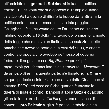
all’omicidio del
generale Soleimani
in Iraq; in politica
estera, l’unica volta che si è opposto a Trump è quando
The Donald
ha deciso di ritirare le truppe dalla Siria. E la
politica estera non è nemmeno il suo lato peggiore:
Gallagher, infatti, ha votato contro l’aumento del salario
minimo federale a 15 dollari, a favore dello smantellamento
della legge che metteva un limite alle speculazioni delle
banche che avevano portato alla crisi del 2008, e anche
contro la proposta che avrebbe permesso al governo
federale di negoziare con
Big Pharma
prezzi più
ragionevoli per i farmaci finanziati attraverso il
Medicare
. E,
da un paio di anni a questa parte, s’è fissato sulla
Cina
e
su quel pericolo esistenziale che arriva dalla Cina e che si
chiama
TikTok
; ed ecco così che quando è iniziata la
guerra di Israele contro i bambini arabi a Gaza e qualcuno
gli ha fatto notare che su
TikTok
giravano un sacco di
contenuti
pro Palestina
, gli si è partito l’embolo e c’ha