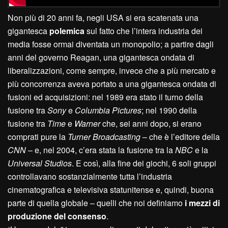
Non più di 20 anni fa, negli USA si era scatenata una
gigantesca
polemica
sul fatto che l’intera industria dei
media fosse ormai diventata un monopolio; a partire dagli
anni del governo Reagan, una gigantesca ondata di
liberalizzazioni, come sempre, invece che a più mercato e
più concorrenza aveva portato a una gigantesca ondata di
fusioni ed acquisizioni: nel 1989 era stato il turno della
fusione tra
Sony
e
Columbia Pictures
; nel 1990 della
fusione tra
Time
e
Warner
che, sei anni dopo, si erano
comprati pure la
Turner Broadcasting
– che è l’editore della
CNN
– e, nel 2004, c’era stata la fusione tra la
NBC
e la
Universal Studios
. E così, alla fine dei giochi, 6 soli gruppi
controllavano sostanzialmente tutta l’industria
cinematografica e televisiva statunitense e, quindi, buona
parte di quella globale – quelli che noi definiamo
i mezzi di
produzione del consenso
.