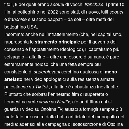
titoli, 9 dei quali erano
sequel
di vecchi
franchise.
I primi 10
film al botteghino nel 2022 sono stati, di nuovo, tutti
sequel
e
franchise
e si sono pappati – da soli – oltre metà del
botteghino USA.
Insomma: anche nell’intrattenimento (che, nel capitalismo,
rappresenta lo
strumento principale
per il governo del
consenso e l’appiattimento ideologico), il capitalismo più
selvaggio – alla fine – oltre che essere disumano, è pure
estremamente noioso; che una fetta sempre più
consistente di
supergiovani
cerchino qualcosa di
meno
artefatto
nei video apologetici sulla resistenza armata
palestinese su
TikTok
, alla fine è abbastanza inevitabile.
Piuttosto che sorbirsi l’ennesimo film di supereroi o
l’ennesima serie
woke
su
Netflix
, c’è addirittura chi si
guarda i video su Ottolina Tv; aiutaci a fornirgli sempre più
materiale per uscire dalla bolla artificiale del monopolio dei
media: aderisci alla campagna di sottoscrizione di Ottolina