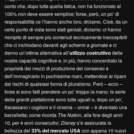
conto che, dopo tutta quella fatica, non ha funzionato al
100% non deve essere semplice; forse, però, un po’ di
responsabilità ce l’hanno anche loro, diciamo. Cioè, da un
certo punto di vista sono stati geniali, diciamo: ci hanno
riempito di sempre più contenuti tecnicamente ineccepibili
che ci inchiodano davanti agli schermi a giornate e ci
danno un’ottima alternativa all’
utilizzo costruttivo
delle
nostre capacità cognitive e, in più, hanno concentrato la
proprietà dei mezzi di produzione del consenso e
dell’immaginario in pochissime mani, mettendosi al riparo
dai rischi di qualsiasi forma di pluralismo. Però – ecco –
forse si sono fatti prendere un po’ troppo la mano: le serie
delle grandi piattaforme sono tutte uguali e, dopo un po’,
fracassano i coglioni
e il cinema – ormai – è diventato una
barzelletta; come ricorda
The Nation
, alla fine degli anni
10, per 4 anni consecutivi,
Disney
s’è assicurata la
bellezza del
33% del mercato USA
con appena 10 nuovi