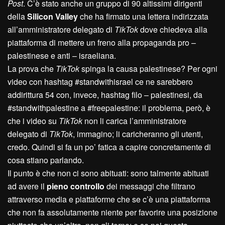
Post
. C’è stato anche un gruppo di 90 altissimi dirigenti
della
Silicon Valley
che ha firmato una lettera indirizzata
all’amministratore delegato di
TikTok
dove chiedeva alla
piattaforma di mettere un freno alla propaganda pro –
palestinese e anti – israeliana.
La prova che
TikTok
spinga la causa palestinese? Per ogni
video con hashtag #standwithisrael ce ne sarebbero
addirittura 54 con, invece, hashtag filo – palestinesi, da
#standwithpalestine a #freepalestine: il problema, però, è
che i video su
TikTok
non li carica l’amministratore
delegato di
TikTok
, immagino; li caricheranno gli utenti,
credo. Quindi si fa un po’ fatica a capire concretamente di
cosa stiano parlando.
Il punto è che non ci sono abituati: sono talmente abituati
ad avere il
pieno controllo
dei messaggi che filtrano
attraverso media e piattaforme che se c’è una piattaforma
che non fa assolutamente niente per favorire una posizione