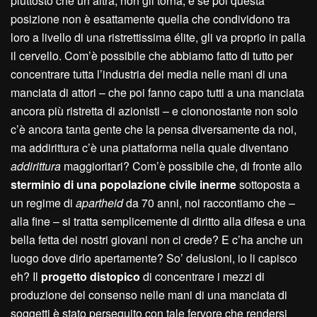
piuttosto che un’altra, non gli torna; e se poi questa
posizione non è esattamente quella che condividono tra
loro a livello di una ristrettissima élite, gli va proprio in palla
il cervello. Com’è possibile che abbiamo fatto di tutto per
concentrare tutta l’industria dei media nelle mani di una
manciata di attori – che poi fanno capo tutti a una manciata
ancora più ristretta di azionisti – e ciononostante non solo
c’è ancora tanta gente che la pensa diversamente da noi,
ma addirittura c’è una piattaforma nella quale diventano
addirittura
maggioritari? Com’è possibile che, di fronte allo
sterminio di una popolazione civile inerme
sottoposta a
un regime di
apartheid
da 70 anni, noi raccontiamo che –
alla fine – si tratta semplicemente di diritto alla difesa e una
bella fetta dei nostri giovani non ci crede? E c’ha anche un
luogo dove dirlo apertamente? So’ delusioni, io li capisco
eh? Il
progetto distopico
di concentrare i mezzi di
produzione del consenso nelle mani di una manciata di
soggetti è stato perseguito con tale fervore che rendersi