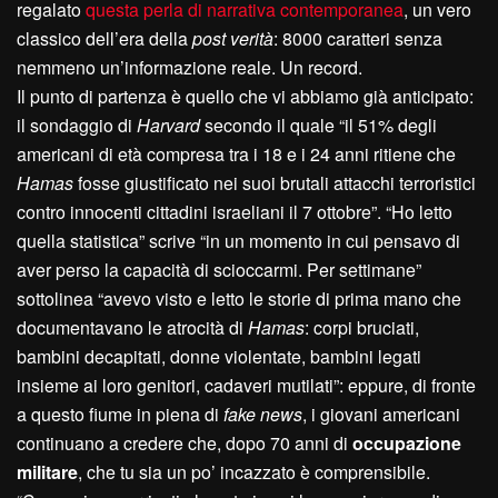
regalato
questa perla di narrativa contemporanea
, un vero
classico dell’era della
post verità
: 8000 caratteri senza
nemmeno un’informazione reale. Un record.
Il punto di partenza è quello che vi abbiamo già anticipato:
il sondaggio di
Harvard
secondo il quale “il 51% degli
americani di età compresa tra i 18 e i 24 anni ritiene che
Hamas
fosse giustificato nei suoi brutali attacchi terroristici
contro innocenti cittadini israeliani il 7 ottobre”. “Ho letto
quella statistica” scrive “in un momento in cui pensavo di
aver perso la capacità di scioccarmi. Per settimane”
sottolinea “avevo visto e letto le storie di prima mano che
documentavano le atrocità di
Hamas
: corpi bruciati,
bambini decapitati, donne violentate, bambini legati
insieme ai loro genitori, cadaveri mutilati”: eppure, di fronte
a questo fiume in piena di
fake news
, i giovani americani
continuano a credere che, dopo 70 anni di
occupazione
militare
, che tu sia un po’ incazzato è comprensibile.