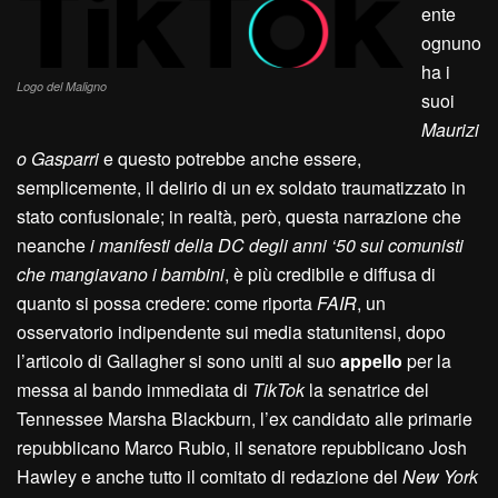
ente
ognuno
ha i
Logo del Maligno
suoi
Maurizi
o Gasparri
e questo potrebbe anche essere,
semplicemente, il delirio di un ex soldato traumatizzato in
stato confusionale; in realtà, però, questa narrazione che
neanche
i manifesti della DC degli anni ‘50 sui comunisti
che mangiavano i bambini
, è più credibile e diffusa di
quanto si possa credere: come riporta
FAIR
, un
osservatorio indipendente sui media statunitensi, dopo
l’articolo di Gallagher si sono uniti al suo
appello
per la
messa al bando immediata di
TikTok
la senatrice del
Tennessee Marsha Blackburn, l’ex candidato alle primarie
repubblicano Marco Rubio, il senatore repubblicano Josh
Hawley e anche tutto il comitato di redazione del
New York