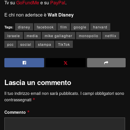
Tv su
GoFundMe
e su
PayPal
.
E chi non aderisce è
W
alt
D
isney
Tags:
disney
facebook
film
google
harvard
israele
media
mike gallagher
monopolio
netflix
pcc
social
stampa
TikTok
Lascia un commento
Il tuo indirizzo email non sarà pubblicato.
I campi obbligatori sono
contrassegnati
*
Commento
*