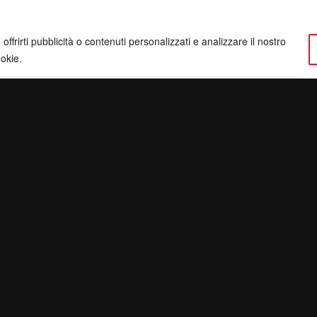
ffrirti pubblicità o contenuti personalizzati e analizzare il nostro
ookie.
ervatezza
Pec:
giulianomarrucci@pec.it
inatv.it
P. IVA: 01780540504