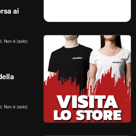
rsa ai
ti. Non è (solo)
ella
ti. Non è (solo)