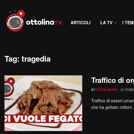
ARTICOLI
LA TV
I TEM
Tag:
tragedia
Traffico di o
BY
17/03/
OTTOLINATV
Traffico di esseri uma
che ha gettato milioni .