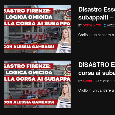
Disastro Esse
subappalti –
BY
10/02/
OTTOLINATV
Crollo in un cantiere a
...
DISASTRO ES
corsa ai sub
BY
17/02/2024
ADMIN
Crollo in un cantiere a
...