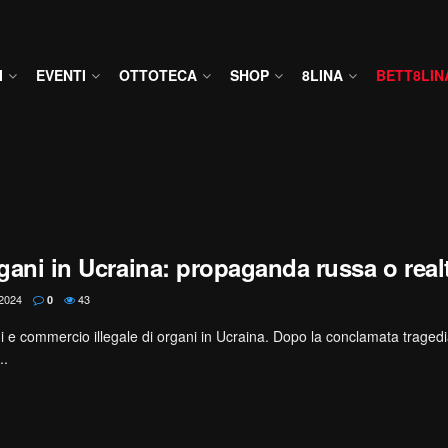
I
EVENTI
OTTOTECA
SHOP
8LINA
BETT8LIN
rgani in Ucraina: propaganda russa o real
2024
43
0
ni e commercio illegale di organi in Ucraina. Dopo la conclamata traged
..