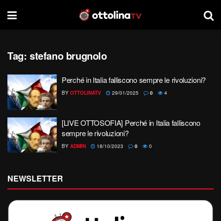
Tag:
stefano brugnolo
Perché in Italia falliscono sempre le rivoluzioni?
BY
OTTOLINATV
29/01/2025
0
4
[LIVE OTTOSOFIA] Perché in Italia falliscono
sempre le rivoluzioni?
BY
ADMIN
18/10/2023
0
0
NEWSLETTER