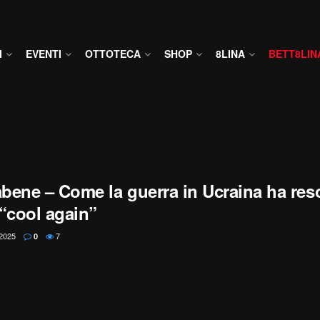
I
EVENTI
OTTOTECA
SHOP
8LINA
BETT8LIN
bene – Come la guerra in Ucraina ha reso
“cool again”
2025
7
0