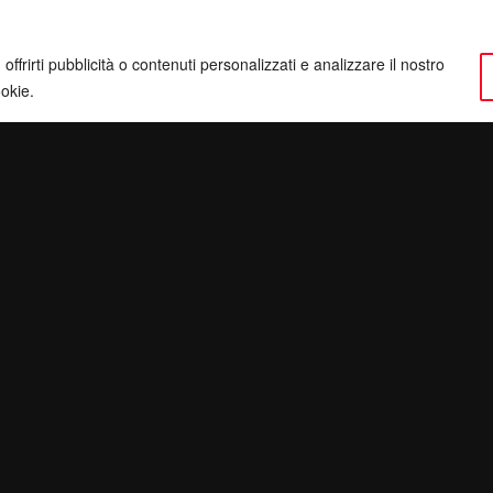
ffrirti pubblicità o contenuti personalizzati e analizzare il nostro
ookie.
ervatezza
Pec:
giulianomarrucci@pec.it
inatv.it
P. IVA: 01780540504