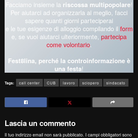
Facciamo insieme la
riscossa multipopolare
!
Per aiutarci ad organizzarla al meglio, facci
sapere quanti giorni parteciperai
e le tue esigenze di alloggio compilando il
form
e, se vuoi aiutarci ulteriormente,
partecipa
come volontario
.
Fest8lina, perché la controinformazione è
una festa
!
Tags:
call center
CUB
lavoro
sciopero
sindacato
Lascia un commento
Il tuo indirizzo email non sarà pubblicato.
I campi obbligatori sono