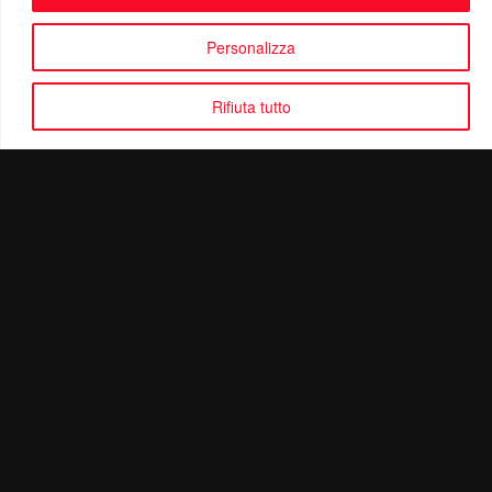
Personalizza
Rifiuta tutto
Politica di Riservatezza
Mail:
info@ottolinatv.it
Pec:
giulianomarrucci@pec.it
P. IVA: 01780540504
Ottolina TV | © Copyright 2024 | Tutti i diritti riservati