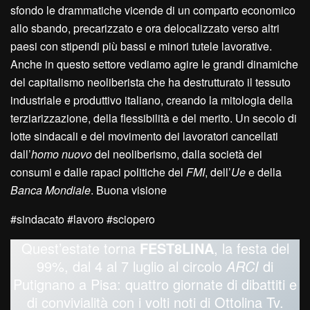
sfondo le drammatiche vicende di un comparto economico
allo sbando, precarizzato e ora delocalizzato verso altri
paesi con stipendi più bassi e minori tutele lavorative.
Anche in questo settore vediamo agire le grandi dinamiche
del capitalismo neoliberista che ha destrutturato il tessuto
industriale e produttivo italiano, creando la mitologia della
terziarizzazione, della flessibilità e del merito. Un secolo di
lotte sindacali e del movimento dei lavoratori cancellati
dall’
homo nuovo
del neoliberismo, dalla società dei
consumi e dalle rapaci politiche del
FMI
, dell’
Ue
e della
Banca Mondiale
. Buona visione
#sindacato #lavoro #sciopero
Quest’estate torna
FEST8LINA
, la festa del
99%, dal 4 al 7 luglio al circolo
ARCI
di
Putignano a Pisa: quattro giornate di dibattiti e
di convivialità con i volti noti di Ottolina Tv.