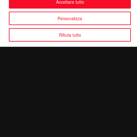
Accettare tutto
Personalizza
Rifiuta tutto
Politica di Riservatezza
Mail:
info@ottolinatv.it
Pec:
giulianomarrucci@pec.it
P. IVA: 01780540504
Ottolina TV | © Copyright 2024 | Tutti i diritti riservati