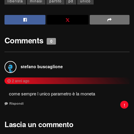
liberista
minasi
partito
pd
unico
Comments
0
stefano buscaglione
2 anni ago
come sempre l unico parametro è la moneta
Rispondi
Lascia un commento