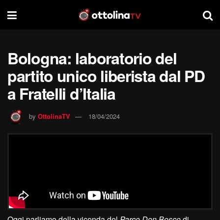
Bologna: laboratorio del
partito unico liberista dal PD
a Fratelli d’Italia
by
OttolinaTV
18/04/2024
Oggi parliamo della vicenda del
Parco Don Bosco
di