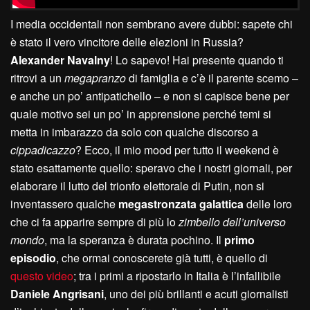
I media occidentali non sembrano avere dubbi: sapete chi
è stato il vero vincitore delle elezioni in Russia?
Alexander Navalny
! Lo sapevo! Hai presente quando ti
ritrovi a un
megapranzo
di famiglia e c’è il parente scemo –
e anche un po’ antipatichello – e non si capisce bene per
quale motivo sei un po’ in apprensione perché temi si
metta in imbarazzo da solo con qualche discorso a
cippadicazzo
? Ecco, il mio mood per tutto il weekend è
stato esattamente quello: speravo che i nostri giornali, per
elaborare il lutto del trionfo elettorale di Putin, non si
inventassero qualche
megastronzata galattica
delle loro
che ci fa apparire sempre di più lo
zimbello dell’universo
mondo
, ma la speranza è durata pochino. Il
primo
episodio
, che ormai conoscerete già tutti, è quello di
questo video
; tra i primi a ripostarlo in Italia è l’infallibile
Daniele Angrisani
, uno dei più brillanti e acuti giornalisti