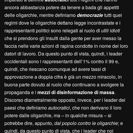
ancora abbastanza potere da tenere a bada gli appetiti
delle oligarchie, mentre definiamo
democrazie
tutti quei
regimi dove le oligarchie dettano legge incontrastate e i
rappresentanti politici sono relegati al ruolo di
utili idioti
che si prendono gli insulti dalla gente per aver messo la
faccia nelle varie azioni di rapina condotte in nome dei loro
datori di lavoro. Da questo punto di vista, quindi, i leader
occidentali sono i rappresentanti dell’1% contro il 99 e,
quindi, che riescano comunque ad avere tassi di
approvazione a doppia cifra è già un mezzo miracolo, in
buona parte dovuto al ruolo che continuano a svolgere la
propaganda e i
mezzi di disinformazione di massa
.
Discorso diametralmente opposto, invece, per i leader dei
paesi che definiamo
autocratici
, che non derivano il loro
potere dalle oligarchie, ma – in qualche misura – si
potrebbe dire, appunto,
dal popolo contro le oligarchie
; e
quindi, da questo punto di vista, che i leader che noi