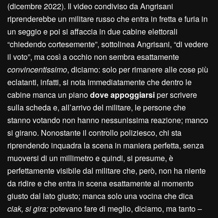
(dicembre 2022). Il video condiviso da Angrisani
riprenderebbe un militare russo che entra in fretta e furia in
un seggio e poi si affaccia in due cabine elettorali
“chiedendo cortesemente”, sottolinea Angrisani, “di vedere
il voto”, ma così a occhio non sembra esattamente
convincentissimo
, diciamo: solo per rimanere alle cose più
eclatanti, infatti, si nota immediatamente che dentro le
cabine manca un piano
dove appoggiarsi
per scrivere
sulla scheda e, all’arrivo del militare, le persone che
stanno votando non hanno nessunissima reazione; manco
si girano. Nonostante il controllo poliziesco, chi sta
riprendendo inquadra la scena in maniera perfetta, senza
muoversi di un millimetro e quindi, si presume, è
perfettamente visibile dal militare che, però, non ha niente
da ridire e che entra in scena esattamente al momento
giusto dal lato giusto; manca solo una vocina che dica
ciak, si gira:
potevano fare di meglio, diciamo, ma tanto –