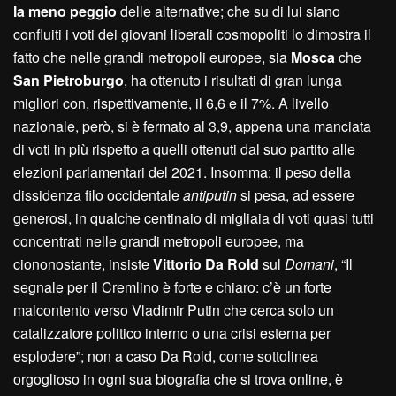
la meno peggio
delle alternative; che su di lui siano
confluiti i voti dei giovani liberali cosmopoliti lo dimostra il
fatto che nelle grandi metropoli europee, sia
Mosca
che
San Pietroburgo
, ha ottenuto i risultati di gran lunga
migliori con, rispettivamente, il 6,6 e il 7%. A livello
nazionale, però, si è fermato al 3,9, appena una manciata
di voti in più rispetto a quelli ottenuti dal suo partito alle
elezioni parlamentari del 2021. Insomma: il peso della
dissidenza filo occidentale
antiputin
si pesa, ad essere
generosi, in qualche centinaio di migliaia di voti quasi tutti
concentrati nelle grandi metropoli europee, ma
ciononostante, insiste
Vittorio Da Rold
sul
Domani
, “Il
segnale per il Cremlino è forte e chiaro: c’è un forte
malcontento verso Vladimir Putin che cerca solo un
catalizzatore politico interno o una crisi esterna per
esplodere”; non a caso Da Rold, come sottolinea
orgoglioso in ogni sua biografia che si trova online, è