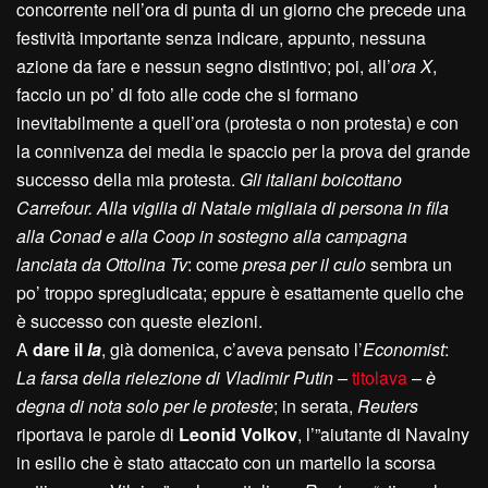
concorrente nell’ora di punta di un giorno che precede una
festività importante senza indicare, appunto, nessuna
azione da fare e nessun segno distintivo; poi, all’
ora X
,
faccio un po’ di foto alle code che si formano
inevitabilmente a quell’ora (protesta o non protesta) e con
la connivenza dei media le spaccio per la prova del grande
successo della mia protesta.
Gli italiani boicottano
Carrefour. Alla vigilia di Natale migliaia di persona in fila
alla Conad e alla Coop in sostegno alla campagna
lanciata da Ottolina Tv
: come
presa per il culo
sembra un
po’ troppo spregiudicata; eppure è esattamente quello che
è successo con queste elezioni.
A
dare il
la
, già domenica, c’aveva pensato l’
Economist
:
La farsa della rielezione di Vladimir Putin –
titolava
–
è
degna di nota solo per le proteste
; in serata,
Reuters
riportava le parole di
Leonid Volkov
, l’”aiutante di Navalny
in esilio che è stato attaccato con un martello la scorsa