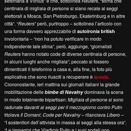
settimana a Vilnius” e che, sottolinea
Reuters
, “stima che
centinaia di migliaia di persone si siano recate ai seggi
elettorali a Mosca, San Pietroburgo, Ekaterinburg e in altre
città”. “
Reuters
” però, purtroppo – sottolinea l’articolo con
una forma davvero apprezzabile di
autoironia british
involontaria – “non ha potuto verificare in modo
indipendente tale stima”, però, aggiunge, “giornalisti
Reuters
hanno notato code di diverse centinaia di persone,
in alcuni luoghi anche migliaia”; peccato si fossero
dimenticati il telefonino a casa e, alla fine, la foto più
esplicativa che sono riusciti a recuperare è
questa
.
Ciononostante, ieri mattina sui giornali italiani la grande
mobilitazione delle
bimbe di Navalny
dominava la scena
in modo totalmente bipartisan:
Migliaia di persone si sono
radunate davanti ai seggi per il mezzogiorno contro Putin
titolava
Il Domani
;
Code per Navalny
– rilanciava
Libero –
“I sostenitori dell’attivista in massa ai seggi alla stessa ora”.
“Le immagini che Vladimir Putin e i suoi sodali non