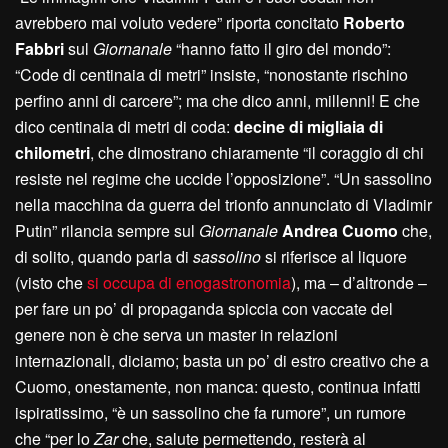
avrebbero mai voluto vedere” riporta concitato
Roberto
Fabbri
sul
Giornanale
“hanno fatto il giro del mondo”:
“Code di centinaia di metri” insiste, “nonostante rischino
perfino anni di carcere”; ma che dico anni, millenni! E che
dico centinaia di metri di coda:
decine di migliaia di
chilometri
, che dimostrano chiaramente “il coraggio di chi
resiste nel regime che uccide l’opposizione”. “Un sassolino
nella macchina da guerra del trionfo annunciato di Vladimir
Putin” rilancia sempre sul
Giornanale
Andrea Cuomo
che,
di solito, quando parla di
sassolino
si riferisce al liquore
(visto che
si occupa di enogastronomia
), ma – d’altronde –
per fare un po’ di propaganda spiccia con vaccate del
genere non è che serva un master in relazioni
internazionali, diciamo; basta un po’ di estro creativo che a
Cuomo, onestamente, non manca: questo, continua infatti
ispiratissimo, “è un sassolino che fa rumore”, un rumore
che “per lo
Zar
che, salute permettendo, resterà al