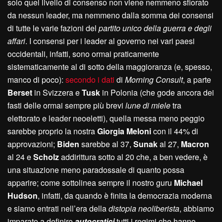
solo quel livello di consenso non viene nemmeno sfiorato
da nessun leader, ma nemmeno dalla somma dei consensi
di tutte le varie fazioni del
partito unico della guerra e degli
affari
. I consensi per i leader al governo nei vari paesi
occidentali, infatti, sono ormai praticamente
sistematicamente al di sotto della maggioranza (e, spesso,
manco di poco):
secondo i dati
di
Morning Consult
, a parte
Berset
in Svizzera e
Tusk
in Polonia (che gode ancora dei
fasti delle ormai sempre più brevi
lune di miele
tra
elettorato e leader neoeletti), quella messa meno peggio
sarebbe proprio la nostra
Giorgia Meloni
con il 44% di
approvazioni;
Biden
sarebbe al 37,
Sunak
al 27,
Macron
al 24 e
Scholz
addirittura sotto al 20 che, a ben vedere, è
una situazione meno paradossale di quanto possa
apparire; come sottolinea sempre il nostro guru
Michael
Hudson
, infatti, da quando è finita la democrazia moderna
e siamo entrati nell’era della
distopia neoliberista
, abbiamo
imparato a definire
autocratici
tutti i regimi che hanno