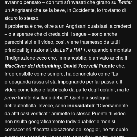
avranno pensato – con tutti st’invasati che girano su
Twitter
un Angrisani che se la beve, in Occidente, lo troviamo di
sicuro lo stesso.
Il problema è che, oltre a un Angrisani qualsiasi, a crederci
– o a sperare che ci creda chi li segue – sono anche
parecchi altri e il video, così, viene trasmesso da tutti i
principali tg nazionali, da
La7
a
RAI 1
, e quando è montata
l’indignazione ecco che, immancabile, è arrivato anche il
MacGiver del debunking
,
David
7cervelli
Puente
che,
irreprensibile come sempre, ha denunciato come “La
propaganda russa si sta impegnando per far passare il
video come falso e fabbricato da parte degli ucraini, ma le
prove
fornite risultano deboli”. Quelle a sostegno
dell’autenticità, invece, sono
inossidabili
: “Diversamente
da altri casi verificati” ammette lo stesso Puente “il video
non risulta geograficamente individuabile” e “non si
conosce” né “l’esatta ubicazione del seggio”, né “in quale