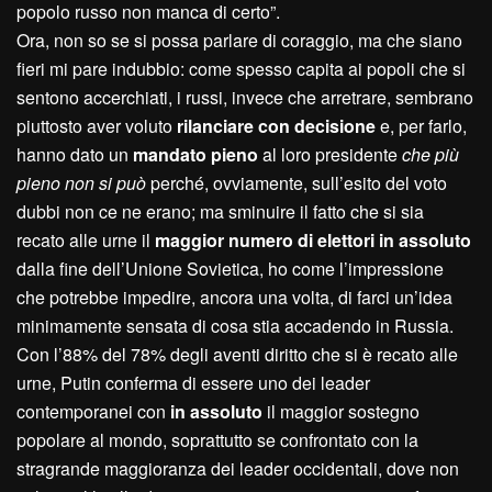
popolo russo non manca di certo”.
Ora, non so se si possa parlare di coraggio, ma che siano
fieri mi pare indubbio: come spesso capita ai popoli che si
sentono accerchiati, i russi, invece che arretrare, sembrano
piuttosto aver voluto
rilanciare con decisione
e, per farlo,
hanno dato un
mandato pieno
al loro presidente
che più
pieno non si può
perché, ovviamente, sull’esito del voto
dubbi non ce ne erano; ma sminuire il fatto che si sia
recato alle urne il
maggior numero di elettori in assoluto
dalla fine dell’Unione Sovietica, ho come l’impressione
che potrebbe impedire, ancora una volta, di farci un’idea
minimamente sensata di cosa stia accadendo in Russia.
Con l’88% del 78% degli aventi diritto che si è recato alle
urne, Putin conferma di essere uno dei leader
contemporanei con
in assoluto
il maggior sostegno
popolare al mondo, soprattutto se confrontato con la
stragrande maggioranza dei leader occidentali, dove non