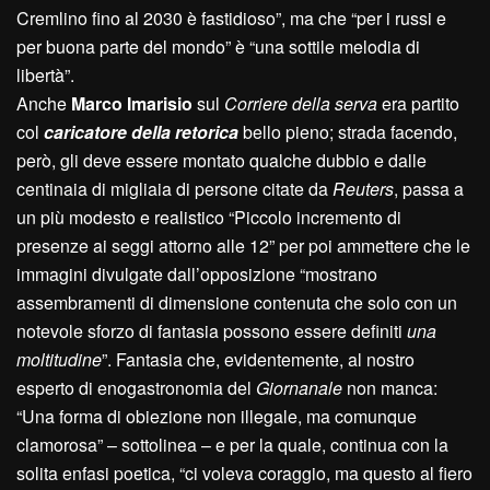
Cremlino fino al 2030 è fastidioso”, ma che “per i russi e
per buona parte del mondo” è “una sottile melodia di
libertà”.
Anche
Marco Imarisio
sul
Corriere della serva
era partito
col
caricatore della retorica
bello pieno; strada facendo,
però, gli deve essere montato qualche dubbio e dalle
centinaia di migliaia di persone citate da
Reuters
, passa a
un più modesto e realistico “Piccolo incremento di
presenze ai seggi attorno alle 12” per poi ammettere che le
immagini divulgate dall’opposizione “mostrano
assembramenti di dimensione contenuta che solo con un
notevole sforzo di fantasia possono essere definiti
una
moltitudine
”. Fantasia che, evidentemente, al nostro
esperto di enogastronomia del
Giornanale
non manca:
“Una forma di obiezione non illegale, ma comunque
clamorosa” – sottolinea – e per la quale, continua con la
solita enfasi poetica, “ci voleva coraggio, ma questo al fiero