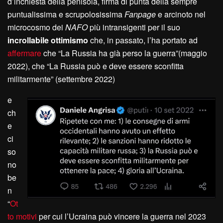
d’inchiesta della penisola, firma di punta della sempre
puntualissima e scrupolosissima
Fanpage
e arcinoto nel
microcosmo dei
NAFO
più intransigenti per il suo
incrollabile ottimismo
che, in passato, l’ha portato ad
affermare
che “La Russia ha già perso la guerra”(maggio
2022), che “La Russia può e deve essere sconfitta
militarmente” (settembre 2022)
e
ch
e
ci
so
no
be
n
“
Ot
to motivi
per cui l’Ucraina può vincere la guerra nel 2023