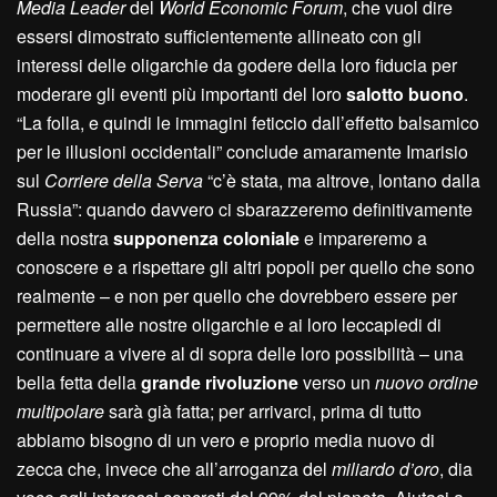
Media Leader
del
World Economic Forum
, che vuol dire
essersi dimostrato sufficientemente allineato con gli
interessi delle oligarchie da godere della loro fiducia per
moderare gli eventi più importanti del loro
salotto buono
.
“La folla, e quindi le immagini feticcio dall’effetto balsamico
per le illusioni occidentali” conclude amaramente Imarisio
sul
Corriere della Serva
“c’è stata, ma altrove, lontano dalla
Russia”: quando davvero ci sbarazzeremo definitivamente
della nostra
supponenza coloniale
e impareremo a
conoscere e a rispettare gli altri popoli per quello che sono
realmente – e non per quello che dovrebbero essere per
permettere alle nostre oligarchie e ai loro leccapiedi di
continuare a vivere al di sopra delle loro possibilità – una
bella fetta della
grande rivoluzione
verso un
nuovo ordine
multipolare
sarà già fatta; per arrivarci, prima di tutto
abbiamo bisogno di un vero e proprio media nuovo di
zecca che, invece che all’arroganza del
miliardo d’oro
, dia