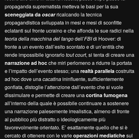
propaganda suprematista metteva le basi per la sua
sceneggiata da
oscar
ricalcando la tecnica
propagandistica sviluppata in mesi e mesi di sconfitte
eclatanti sul fronte ucraino e che affonda le sue radici nella
teoria della macchina del fango
dell’
FBI
di Hoover: di
fronte a un evento dall’esito scontato e di un’entità che
rende impossibile ignorarlo
tout court
, si tenta di creare una
narrazione ad hoc
che miri perlomeno a ridurre la portata
e l’impatto dell’evento stesso; una
realtà parallela
costruita
ad hoc dove una
cacatina
ininfluente, sufficientemente
gonfiata, distoglie l’attenzione dall’evento che si vuole
dissimulare e permette di creare una
cortina fumogena
all’interno della quale è possibile continuare a sostenere
una narrazione palesemente irrealistica, almeno di fronte
al pubblico più distratto o ideologicamente più
favorevolmente orientato. E’ esattamente quello che si è
cercato di ottenere con le varie
operazioni mediatiche
sul