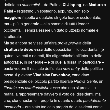
definiamo
autocratici
– da Putin a
Xi Jinping
, da
Maduro
a
Raisi
– registrino un sostegno, appunto, non solo
maggiore
rispetto a qualche singolo leader occidentale,
ma – più in generale – alla somma di tutti i leader
occidentali, sembra essere un dato piuttosto normale e
strutturale.
Ma se ancora servisse un’altra
prova provata
della
strutturale debolezza
delle opposizioni filo occidentali (e
quindi, volenti o nolenti, filo oligarchiche) all’interno delle
autocrazie, in generale – e di quella russa, in particolare –
basta vedere il risultato dell’unica
new entry
della politica
russa, il giovane
Vladislav Davankov
, candidato
presidenziale del piccolo partito liberale
Nuova Gente
, un
liberale con caratteristiche russe
che non si presta, in
realtà, a rappresentare davvero il voto dei dissidenti, ma
che, ciononostante – proprio in quanto quarto
parzialmente
incomodo –
era stato indicato proprio dai dissidenti come