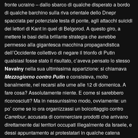
fronte ucraino – dallo sbarco di qualche disperato a bordo
di qualche barchino sulla riva orientale dello Dnepr
spacciata per potenziale testa di ponte, agli attacchi suicidi
dei lettori di Kant in quel di Belgorod. A questo giro, a
mettere le basi della brillante strategia che avrebbe
permesso alla gigantesca macchina propagandistica
dell’Occidente collettivo di negare il trionfo di Putin
qualsiasi fosse stato il risultato, c’aveva pensato lo stesso
Navalny
nella sua ultimissima apparizione: si chiamava
Mezzogiorno contro Putin
e consisteva, molto
banalmente, nel recarsi alle urne alle 12 di domenica. A
fare cosa? Assolutamente niente. E come si sarebbero
riconosciuti? Ma in nessunissimo modo, ovviamente: un
po’ come se io ora organizzassi un boicottaggio contro
Carrefour
, accusata di commerciare prodotti che arrivano
direttamente dai territori occupati illegalmente da Israele, e
dessi appuntamento ai protestatari in qualche catena