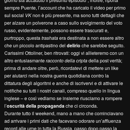
giorno sia accaduto il presunto episodio”; inoltre, riporta
sempre Puente, l’account che ha caricato il video per primo
sul social
VK
non è più presente, ma sono tutti dettagli che
per alzare un polverone a caso sullo svolgimento del voto
russo, evidentemente, possono essere trascurati e,
purtroppo, questa
trashata
era destinata a non essere altro
che un piccolo antipastino del
delirio
che sarebbe seguito.
Carissimi Ottoliner, ben ritrovati: oggi vi allieteremo con un
altro entusiasmante
racconto della cripta
della post verità;
prima di andare oltre, però, ricordatevi di mettere un like
per aiutarci nella nostra guerra quotidiana contro la
dittatura degli algoritmi e anche di iscrivervi e di attivare le
notifiche su tutti i nostri canali, compreso quello in lingua
inglese – e così vediamo se insieme riusciamo a rompere
l’
oscurità della propaganda
che ci circonda.
Durante tutto il weekend, mano a mano che cominciavano
ad arrivare i primi dati che facevano odorare un’affluenza
record alle urne in tutta la Russia, passo dopo passo la