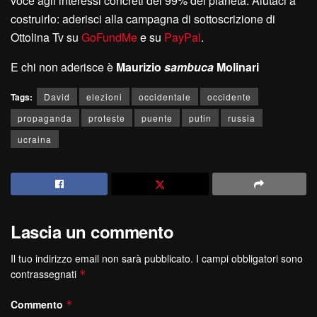
voce agli interessi concreti del 99% del pianeta. Aiutaci a
costruirlo: aderisci alla campagna di sottoscrizione di
Ottolina Tv su
GoFundMe
e su
PayPal
.
E chi non aderisce è
Maurizio
sambuca
Molinari
Tags:
David
elezioni
occidentale
occidente
propaganda
proteste
puente
putin
russia
ucraina
Lascia un commento
Il tuo indirizzo email non sarà pubblicato.
I campi obbligatori sono
contrassegnati
*
Commento
*