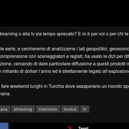
treaming o alla tv sia tempo sprecato? E lo è per voi o per chi le
le serie, e cercheremo di analizzarne i lati geopolitici, geoecon
ncomprensione con sceneggiatori e registi, ha usato le dizi per d
ione, cercando di dare particolare diffusione a questi prodotti 
 un miliardo di dollari l’anno ed è strettamente legato all’esplosio
 a fare weekend lunghi in Turchia dove assaporano un mondo ap
lmana.
mana
streaming
tradizione
turchia
tv
Tweet