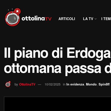
ARTICOLI
LA TV
I TEM
Il piano di Erdoga
ottomana passa da
by
OttolinaTV
10/02/2025
in
In evidenza
,
Mondo
,
Spin8ff