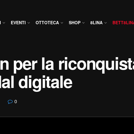
I
EVENTI
OTTOTECA
SHOP
8LINA
BETT8LIN
n per la riconquist
l digitale
0