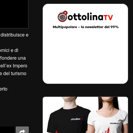
 distribuisce e
omici e di
iffondere una
nell’ex Impero
ne del turismo
erto