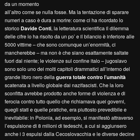
da un momento
all’altro come se nulla fosse. Ma la tentazione di sparare
numeri a caso è dura a morire: come ci ha ricordato lo
storico
Davide Conti
, la letteratura scientifica il dilemma
delle cifre lo ha risolto da un po’ e il bilancio è inferiore alle
5000 vittime – che sono comunque un’enormità, ci
mancherebbe – ma non è che siano esattamente saltate
fuori dal niente; le violenze sul confine italo – jugoslavo
sono solo uno dei molti capitoli drammatici all’interno del
grande libro nero della
guerra totale contro l’umanità
scatenata a livello globale dai nazifascisti. Che la loro
sconfitta avrebbe prodotto anche forme di violenza e di
ferocia contro tutto quello che richiamava quei governi,
quegli stati e quelle pratiche, era piuttosto prevedibile e
inevitabile: in Polonia, ad esempio, si manifestò attraverso
l’espulsione di 8 milioni di tedeschi, a cui si aggiunsero
anche i 3 espulsi dalla Cecoslovacchia e le diverse decine