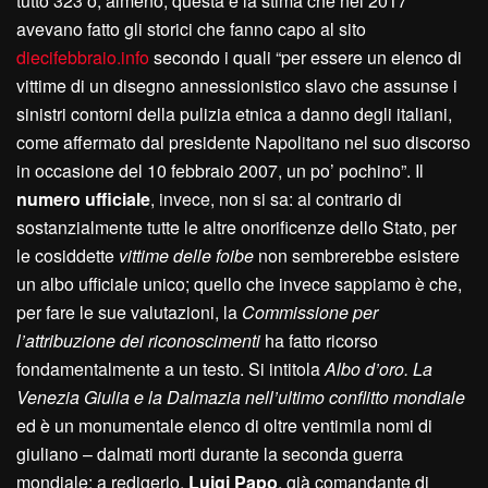
tutto 323 o, almeno, questa è la stima che nel 2017
avevano fatto gli storici che fanno capo al sito
diecifebbraio.info
secondo i quali “per essere un elenco di
vittime di un disegno annessionistico slavo che assunse i
sinistri contorni della pulizia etnica a danno degli italiani,
come affermato dal presidente Napolitano nel suo discorso
in occasione del 10 febbraio 2007, un po’ pochino”. Il
numero ufficiale
, invece, non si sa: al contrario di
sostanzialmente tutte le altre onorificenze dello Stato, per
le cosiddette
vittime delle foibe
non sembrerebbe esistere
un albo ufficiale unico; quello che invece sappiamo è che,
per fare le sue valutazioni, la
Commissione per
l’attribuzione dei riconoscimenti
ha fatto ricorso
fondamentalmente a un testo. Si intitola
Albo d’oro. La
Venezia Giulia e la Dalmazia nell’ultimo conflitto mondiale
ed è un monumentale elenco di oltre ventimila nomi di
giuliano – dalmati morti durante la seconda guerra
mondiale; a redigerlo,
Luigi Papo
, già comandante di