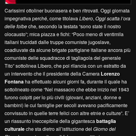
Carissimi ottoliner buonasera e ben ritrovati. Oggi giornata
impegnativa perché, come titolava
Libero
,
Oggi scatta l’ora
delle foibe
che, secondo la testata “sono state il nostro
olocausto”; mica piazza e fichi: “Poco meno di ventimila
italiani trucidati dalle truppe comuniste jugoslave,
coadiuvate da alcune brigate partigiane italiane ancora più
comuniste delle squadracce di tagliagola del generale
Tito” sottolinea Libero, che poi rilancia con un estratto da
un intervento che il presidente della Camera
Lorenzo
Fontana
ha effettuato alcuni giorni fa, durante il quale ha
sottolineato come “Nel massacro che ebbe inizio nel 1943
furono colpiti per lo più civili (giovani, anziani, donne e
bambini) le cui famiglie per secoli avevano pacificamente
convissuto in quelle terre felici con altre etnie e culture”. E’
un riassunto ineccepibile della gigantesca
battaglia
culturale
che sta dietro all’istituzione del
Giorno del