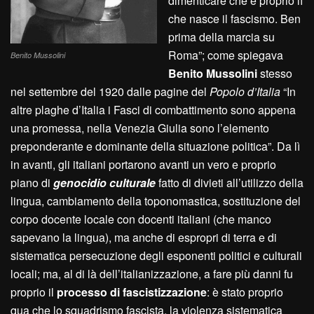
dimenticare che è proprio lì
che nasce il fascismo. Ben
prima della marcia su
Roma”; come spiegava
Benito Mussolini
Benito Mussolini
stesso
nel settembre del 1920 dalle pagine del
Popolo d’Italia
“In
altre plaghe d’Italia i Fasci di combattimento sono appena
una promessa, nella Venezia Giulia sono l’elemento
preponderante e dominante della situazione politica”. Da lì
in avanti, gli italiani portarono avanti un vero e proprio
piano di
genocidio culturale
fatto di divieti all’utilizzo della
lingua, cambiamento della toponomastica, sostituzione del
corpo docente locale con docenti italiani (che manco
sapevano la lingua), ma anche di espropri di terra e di
sistematica persecuzione degli esponenti politici e culturali
locali; ma, al di là dell’italianizzazione, a fare più danni fu
proprio il
processo di fascistizzazione
: è stato proprio
qua che lo squadrismo fascista, la violenza sistematica