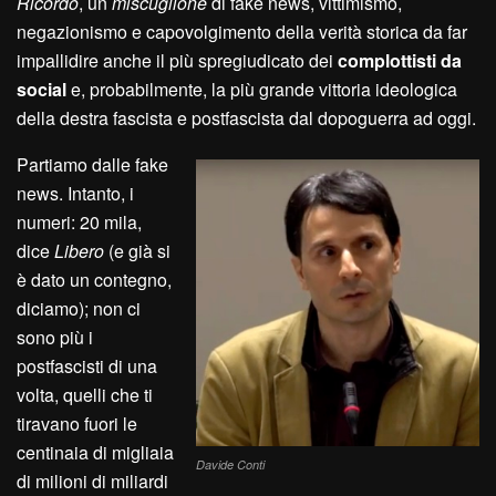
Ricordo
, un
miscuglione
di fake news, vittimismo,
negazionismo e capovolgimento della verità storica da far
impallidire anche il più spregiudicato dei
complottisti da
social
e, probabilmente, la più grande vittoria ideologica
della destra fascista e postfascista dal dopoguerra ad oggi.
Partiamo dalle fake
news. Intanto, i
numeri: 20 mila,
dice
Libero
(e già si
è dato un contegno,
diciamo); non ci
sono più i
postfascisti di una
volta, quelli che ti
tiravano fuori le
centinaia di migliaia
Davide Conti
di milioni di miliardi