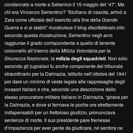
condannato a morte a Sebenico il 15 maggio del ‘47”. Ma
chi era Vincenzo Serrentino? “Siciliano di nascita, arrivò a
Zara come ufficiale dell’esercito alla fine della Grande
Guerra e vi si stabilì” ricostruisce il blog
diecifebbraio.info
;
secondo questa ricostruzione, Serrentino negli anni
raggiunse il grado corrispondente a quello di tenente
colonnello all’interno della
Milizia Volontaria per la
Sicurezza Nazionale
, la
milizia degli squadristi
. Non solo:
secondo gli jugoslavi fu anche componente del tribunale
straordinario per la Dalmazia, istituito nell’ottobre del 1941
per dare un minimo di veste legale alle rappresaglie degli
invasori italiani e che, secondo una descrizione dello
stesso procuratore militare italiano in Dalmazia, “girava per
la Dalmazia, e dove si fermava le poche ore strettamente
indispensabili per un frettoloso giudizio, pronunciava
sentenze di morte. Il suo presidente pare fremesse
d’impazienza per aver gente da giudicare, né sembra ne