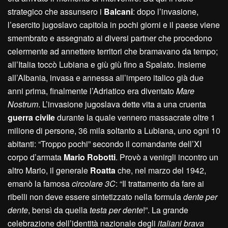
strategico che assunsero i
Balcani
: dopo l’invasione,
l’esercito jugoslavo capitola in pochi giorni e il paese viene
smembrato e assegnato ai diversi partner che procedono
celermente ad annettere territori che bramavano da tempo;
all’Italia toccò Lubiana e giù giù fino a Spalato. Insieme
all’Albania, invasa e annessa all’impero italico già due
anni prima, finalmente l’Adriatico era diventato
Mare
Nostrum
. L’invasione jugoslava dette vita a una cruenta
guerra civile
durante la quale vennero massacrate oltre 1
milione di persone, 36 mila soltanto a Lubiana, uno ogni 10
abitanti: “Troppo pochi” secondo il comandante dell’XI
corpo d’armata
Mario Robotti
. Provò a venirgli incontro un
altro Mario, il generale
Roatta
che, nel marzo del 1942,
emanò la famosa
circolare 3C
: “Il trattamento da fare ai
ribelli non deve essere sintetizzato nella formula
dente per
dente
, bensì da quella
testa per dente
!”. La grande
celebrazione dell’identità nazionale degli
italiani brava