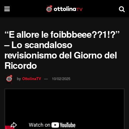
“E allore le foibbbeee??1!?”
– Lo scandaloso
revisionismo del Giorno del
Ricordo
by
OttolinaTV
10/02/2025