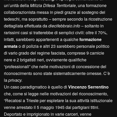
un’unità della
Milizia Difesa Territoriale
, una formazione
collaborazionista messa in piedi grazie al sostegno dei
tedeschi, ma soprattutto – sempre secondo la ricostruzione
dettagliata effettuata da
diecifebbraio.info
– soltanto in
rarissimi casi si tratterebbe di semplici civili: oltre il 70%,
infatti, sarebbero appartenenti a qualche
formazione
armata
o di polizia e altri 23 sarebbero personale politico
di vario grado del regime fascista, comprese 9 camicie
nere e 2 brigatisti neri, ovviamente qualifiche
“professionali” che nelle motivazioni di concessione del
riconoscimento sono state sistematicamente omesse. C’è
la
privacy.
Un caso paradigmatico è quello di
Vincenzo Serrentino
che, come si legge nelle motivazioni del riconoscimento,
“Recatosi a Trieste per espletare la sua attività istituzionale
venne arrestato il 5 maggio 1945 dai partigiani titini.
Deportato e imprigionato in varie carceri, venne