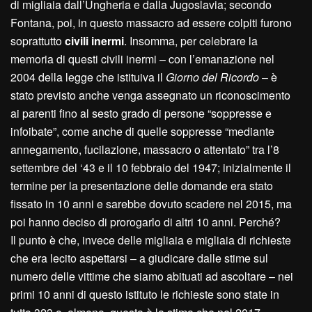
di migliaia dall’Ungheria e dalla Jugoslavia; secondo
Fontana, poi, in questo massacro ad essere colpiti furono
soprattutto
civili inermi
. Insomma, per celebrare la
memoria di questi civili inermi – con l’emanazione nel
2004 della legge che istituiva il
Giorno del Ricordo
– è
stato previsto anche venga assegnato un riconoscimento
ai parenti fino al sesto grado di persone “soppresse e
infoibate”, come anche di quelle soppresse “mediante
annegamento, fucilazione, massacro o attentato” tra l’8
settembre del ‘43 e il 10 febbraio del 1947; inizialmente il
termine per la presentazione delle domande era stato
fissato in 10 anni e sarebbe dovuto scadere nel 2015, ma
poi hanno deciso di prorogarlo di altri 10 anni. Perché?
Il punto è che, invece delle migliaia e migliaia di richieste
che era lecito aspettarsi – a giudicare dalle stime sul
numero delle vittime che siamo abituati ad ascoltare – nei
primi 10 anni di questo istituto le richieste sono state in