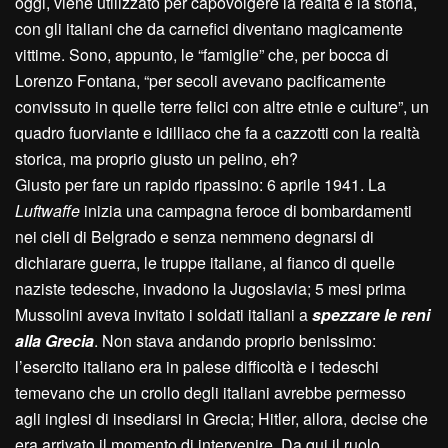
oggi, viene utilizzato per capovolgere la realtà e la storia,
con gli italiani che da carnefici diventano magicamente
vittime. Sono, appunto, le “famiglie” che, per bocca di
Lorenzo Fontana, “per secoli avevano pacificamente
convissuto in quelle terre felici con altre etnie e culture”, un
quadro fuorviante e idilliaco che fa a cazzotti con la realtà
storica, ma proprio giusto un pelino, eh?
Giusto per fare un rapido ripassino: 6 aprile 1941. La
Luftwaffe
inizia una campagna feroce di bombardamenti
nei cieli di Belgrado e senza nemmeno degnarsi di
dichiarare guerra, le truppe italiane, al fianco di quelle
naziste tedesche, invadono la Jugoslavia; 5 mesi prima
Mussolini aveva invitato i soldati italiani a
spezzare le reni
alla Grecia
. Non stava andando proprio benissimo:
l’esercito italiano era in palese difficoltà e i tedeschi
temevano che un crollo degli italiani avrebbe permesso
agli inglesi di insediarsi in Grecia; Hitler, allora, decise che
era arrivato il momento di intervenire. Da qui il ruolo