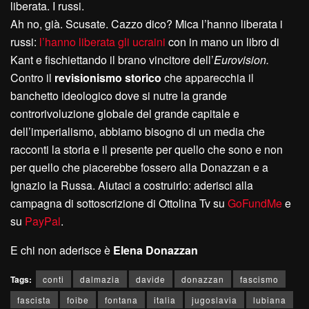
liberata. I russi.
Ah no, già. Scusate. Cazzo dico? Mica l’hanno liberata i
russi:
l’hanno liberata gli ucraini
con in mano un libro di
Kant e fischiettando il brano vincitore dell’
Eurovision.
Contro il
revisionismo storico
che apparecchia il
banchetto ideologico dove si nutre la grande
controrivoluzione globale del grande capitale e
dell’imperialismo, abbiamo bisogno di un media che
racconti la storia e il presente per quello che sono e non
per quello che piacerebbe fossero alla Donazzan e a
Ignazio la Russa. Aiutaci a costruirlo: aderisci alla
campagna di sottoscrizione di Ottolina Tv su
GoFundMe
e
su
PayPal
.
E chi non aderisce è
E
lena
D
onazzan
Tags:
conti
dalmazia
davide
donazzan
fascismo
fascista
foibe
fontana
italia
jugoslavia
lubiana