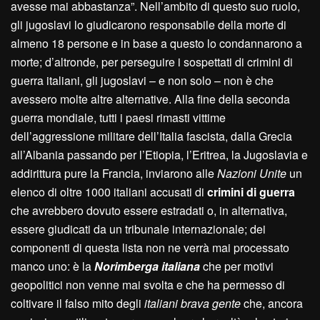
avesse mai abbastanza”. Nell’ambito di questo suo ruolo,
gli jugoslavi lo giudicarono responsabile della morte di
almeno 18 persone e in base a questo lo condannarono a
morte; d’altronde, per perseguire i sospettati di crimini di
guerra italiani, gli jugoslavi – e non solo – non è che
avessero molte altre alternative. Alla fine della seconda
guerra mondiale, tutti i paesi rimasti vittime
dell’aggressione militare dell’Italia fascista, dalla Grecia
all’Albania passando per l’Etiopia, l’Eritrea, la Jugoslavia e
addirittura pure la Francia, inviarono alle
Nazioni Unite
un
elenco di oltre 1000 italiani accusati di
crimini di guerra
che avrebbero dovuto essere estradati o, in alternativa,
essere giudicati da un tribunale internazionale; dei
componenti di questa lista non ne verrà mai processato
manco uno: è la
Norimberga italiana
che per motivi
geopolitici non venne mai svolta e che ha permesso di
coltivare il falso mito degli
italiani brava gente
che, ancora