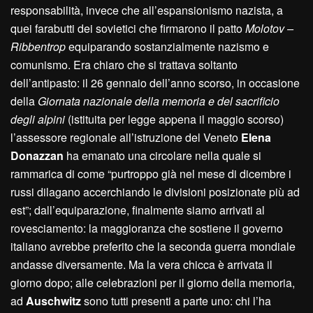
responsabilità, invece che all’espansionismo nazista, a
quei farabutti dei sovietici che firmarono il patto
Molotov –
Ribbentrop
equiparando sostanzialmente nazismo e
comunismo. Era chiaro che si trattava soltanto
dell’antipasto: il 26 gennaio dell’anno scorso, in occasione
della
Giornata nazionale della memoria e del sacrificio
degli alpini
(istituita per legge appena il maggio scorso)
l’assessore regionale all’istruzione del Veneto
Elena
Donazzan
ha emanato una circolare nella quale si
rammarica di come “purtroppo già nel mese di dicembre i
russi dilagano accerchiando le divisioni posizionate più ad
est”; dall’equiparazione, finalmente siamo arrivati al
rovesciamento: la maggioranza che sostiene il governo
italiano avrebbe preferito che la seconda guerra mondiale
andasse diversamente. Ma la vera chicca è arrivata il
giorno dopo; alle celebrazioni per il giorno della memoria,
ad
Auschwitz
sono tutti presenti a parte uno: chi l’ha