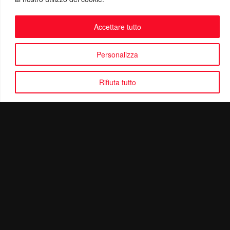
Accettare tutto
Personalizza
Rifiuta tutto
Politica di Riservatezza
Mail:
info@ottolinatv.it
Pec:
giulianomarrucci@pec.it
P. IVA: 01780540504